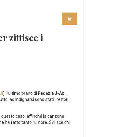
r zittisce i
UI
), l’ultimo brano di
Fedez e J-Ax
–
to, ad indignarsi sono stati i rettori.
n questo caso, affinché la canzone
e ha fatto tanto rumore. Svilisce chi