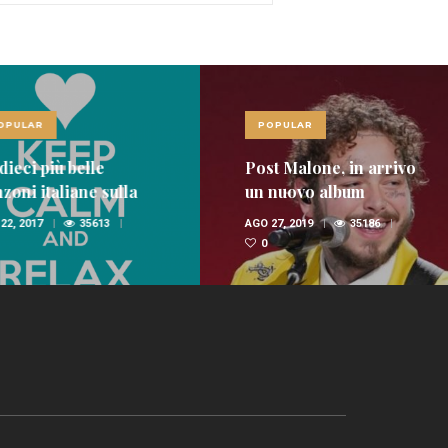
LAR
POPULAR
ci più belle
Post Malone, in arrivo
i italiane sulla
un nuovo album
nica
 2017
35613
AGO 27, 2019
35186
0