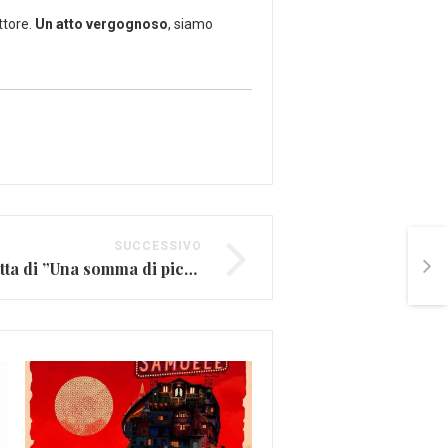
ttore.
Un atto vergognoso
, siamo
SUCCESSIVO
Niccolò Fabi, la scaletta di ”Una somma di piccole cose tour”