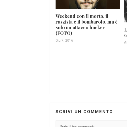
Weekend con il morto, il
razzista e il bombarolo, ma è
solo un attacco hacker
L
(FOTO)
G
Giu 7, 2016
G
SCRIVI UN COMMENTO