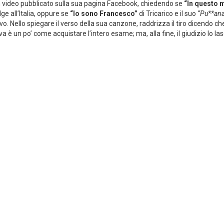
un video pubblicato sulla sua pagina Facebook, chiedendo se
“In questo 
lge all’Italia, oppure se
“Io sono Francesco”
di Tricarico e il suo
“Pu**ana
. Nello spiegare il verso della sua canzone, raddrizza il tiro dicendo ch
 è un po’ come acquistare l’intero esame; ma, alla fine, il giudizio lo las