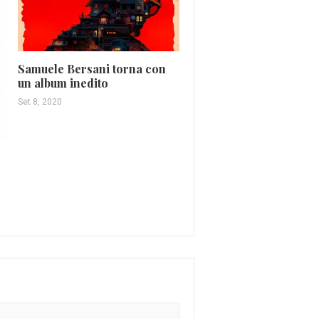
Samuele Bersani torna con
Gue Pequeno annuncia
un album inedito
sorpresa il nuovo albu
Set 8, 2020
Giu 12, 2020