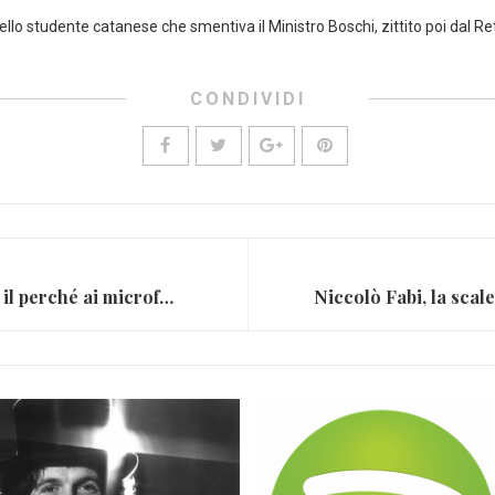
ello studente catanese che smentiva il Ministro Boschi, zittito poi dal Re
CONDIVIDI
Manuel Agnelli a X Factor, il perché ai microfoni di Radio1