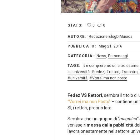
STATS:
0
0
AUTORE:
Redazione BlogDiMusica
PUBBLICATO:
Mag 21, 2016
CATEGORIA:
News
,
Personaggi
TAGS:
e compreremo un altro esame
all'università
,
fedez
,
rettori
,
scontro
,
università
,
Vorrei ma non posto
Fedez VS Rettori
, sembra il titolo 
“Vorrei ma non Posto”
– contiene un v
Sì, i rettori, proprio loro.
Sembra che un gruppo di
“magnifici”
venisse
rimossa dalla pubblicità
del
lavora onestamente nel settore univers