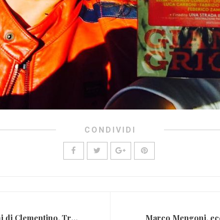
CONDIVIDI
Tentata estorsione ai danni di Clementino. Tre arresti
Marco Mengoni, ecco