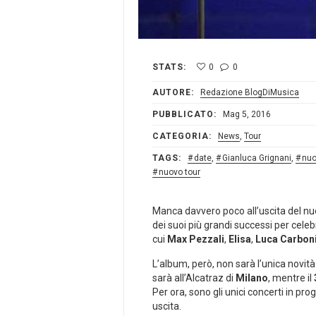
STATS:
0
0
AUTORE:
Redazione BlogDiMusica
PUBBLICATO:
Mag 5, 2016
CATEGORIA:
News
,
Tour
TAGS:
date
,
Gianluca Grignani
,
nuo
nuovo tour
Manca davvero poco all’uscita del nuo
dei suoi più grandi successi per celeb
cui
Max Pezzali
,
Elisa
,
Luca Carbon
L’album, però, non sarà l’unica novi
sarà all’Alcatraz di
Milano
, mentre il
Per ora, sono gli unici concerti in pr
uscita.