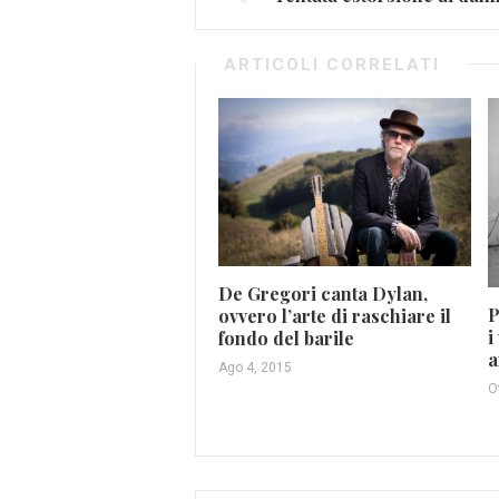
ARTICOLI CORRELATI
De Gregori canta Dylan,
P
ovvero l’arte di raschiare il
i
fondo del barile
a
Ago 4, 2015
O