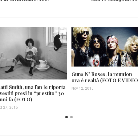
Guns N’ Roses, la reunion
ora è realtà (FOTO E VIDEO
atti Smith, una fan le riporta
Nov 12, 2015
 vestiti presi in “prestito” 30
nni fa (FOTO)
tt 27, 2015