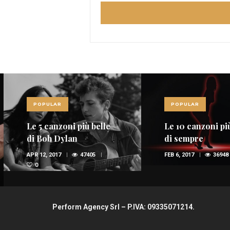
POPULAR
POPULAR
Le 5 canzoni più belle
Le 10 canzoni più
di Bob Dylan
di sempre
APR 12, 2017
47405
FEB 6, 2017
36948
0
Perform Agency Srl – P.IVA: 09335071214.