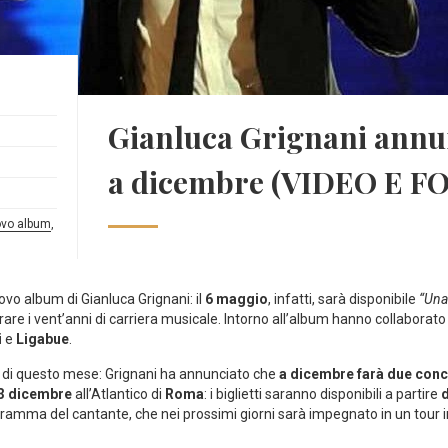
Gianluca Grignani annu
a dicembre (VIDEO E F
vo album
,
vo album di Gianluca Grignani: il
6 maggio
, infatti, sarà disponibile
“Una
rare i vent’anni di carriera musicale. Intorno all’album hanno collaborato
i
e
Ligabue
.
tà di questo mese: Grignani ha annunciato che
a dicembre farà due conc
3 dicembre
all’Atlantico di
Roma
: i biglietti saranno disponibili a partire
d
ogramma del cantante, che nei prossimi giorni sarà impegnato in un tour in