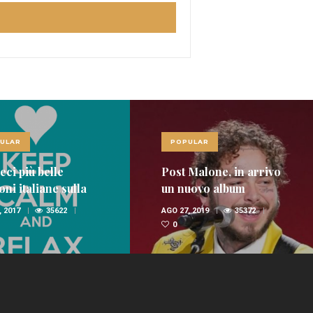
LAR
POPULAR
ci più belle
Post Malone, in arrivo
i italiane sulla
un nuovo album
nica
 2017
35622
AGO 27, 2019
35372
0