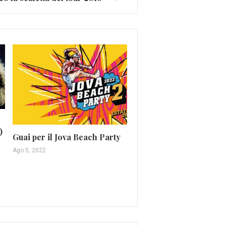
Ira Green, ‘Mondo sen
)
regole’ è il nuovo singo
Guai per il Jova Beach Party
Set 10, 2015
Ago 5, 2022