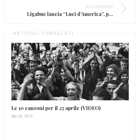
SUCCESSIVO
Ligabue lancia “Luci d’America”, primo singolo del nuovo album
ARTICOLI CORRELATI
Le 10 canzoni per il 25 aprile (VIDEO)
Apr 25, 2016
Ne
l’
Ott