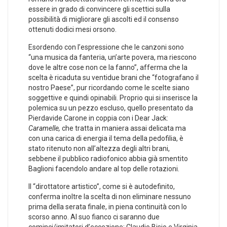
essere in grado di convincere gli scettici sulla
possibilità di migliorare gli ascolti ed il consenso
ottenuti dodici mesi orsono.
Esordendo con l’espressione che le canzoni sono
“una musica da fanteria, un’arte povera, ma riescono
dove le altre cose non ce la fanno”, afferma che la
scelta è ricaduta su ventidue brani che “fotografano il
nostro Paese”, pur ricordando come le scelte siano
soggettive e quindi opinabili. Proprio qui si inserisce la
polemica su un pezzo escluso, quello presentato da
Pierdavide Carone in coppia con i Dear Jack:
Caramelle,
che tratta in maniera assai delicata ma
con una carica di energia il tema della pedofilia, è
stato ritenuto non all’altezza degli altri brani,
sebbene il pubblico radiofonico abbia già smentito
Baglioni facendolo andare al top delle rotazioni.
Il “dirottatore artistico”, come si è autodefinito,
conferma inoltre la scelta di non eliminare nessuno
prima della serata finale, in piena continuità con lo
scorso anno. Al suo fianco ci saranno due
cominci/imitatori d’eccezione: Claudio Bisio e Virginia