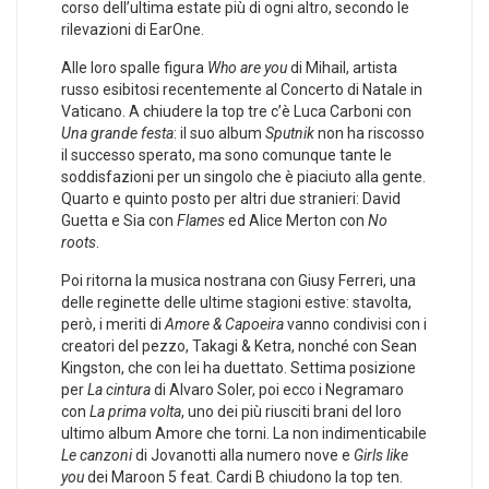
corso dell’ultima estate più di ogni altro, secondo le
rilevazioni di EarOne.
Alle loro spalle figura
Who are you
di Mihail, artista
russo esibitosi recentemente al Concerto di Natale in
Vaticano. A chiudere la top tre c’è Luca Carboni con
Una grande festa
: il suo album
Sputnik
non ha riscosso
il successo sperato, ma sono comunque tante le
soddisfazioni per un singolo che è piaciuto alla gente.
Quarto e quinto posto per altri due stranieri: David
Guetta e Sia con
Flames
ed Alice Merton con
No
roots
.
Poi ritorna la musica nostrana con Giusy Ferreri, una
delle reginette delle ultime stagioni estive: stavolta,
però, i meriti di
Amore & Capoeira
vanno condivisi con i
creatori del pezzo, Takagi & Ketra, nonché con Sean
Kingston, che con lei ha duettato. Settima posizione
per
La cintura
di Alvaro Soler, poi ecco i Negramaro
con
La prima volta
, uno dei più riusciti brani del loro
ultimo album Amore che torni. La non indimenticabile
Le canzoni
di Jovanotti alla numero nove e
Girls like
you
dei Maroon 5 feat. Cardi B chiudono la top ten.