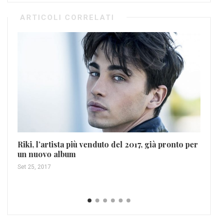
ARTICOLI CORRELATI
Riki, l’artista più venduto del 2017, già pronto per
un nuovo album
Set 25, 2017
Gu
Ago