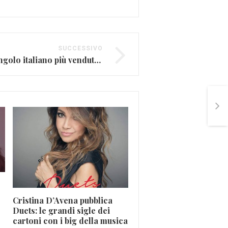
SUCCESSIVO
Roma Bangkok è il singolo italiano più venduto degli ultimi dieci anni
I trentasei anni di Tizi
Ferro (FOTO E VIDEO)
Feb 21, 2016
Cristina D’Avena pubblica
Duets: le grandi sigle dei
cartoni con i big della musica