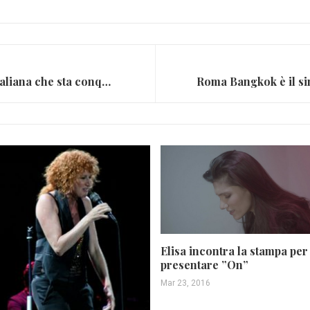
Chi è Madame, la rapper italiana che sta conquistando il web
Elisa incontra la stampa per
presentare ”On”
Mar 23, 2016