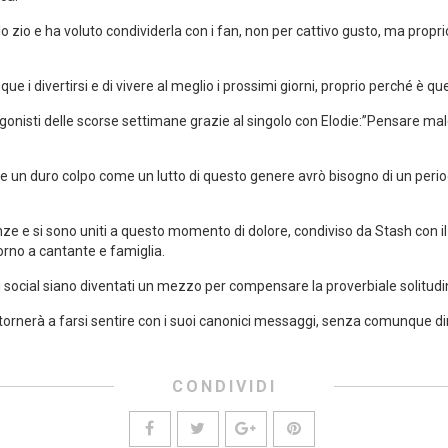
o zio e ha voluto condividerla con i fan, non per cattivo gusto, ma propr
i divertirsi e di vivere al meglio i prossimi giorni, proprio perché è qu
gonisti delle scorse settimane grazie al singolo con Elodie:”Pensare male
un duro colpo come un lutto di questo genere avrò bisogno di un perio
ze e si sono uniti a questo momento di dolore, condiviso da Stash con il 
torno a cantante e famiglia.
social siano diventati un mezzo per compensare la proverbiale solitudin
tornerà a farsi sentire con i suoi canonici messaggi, senza comunque d
CONDIVIDI