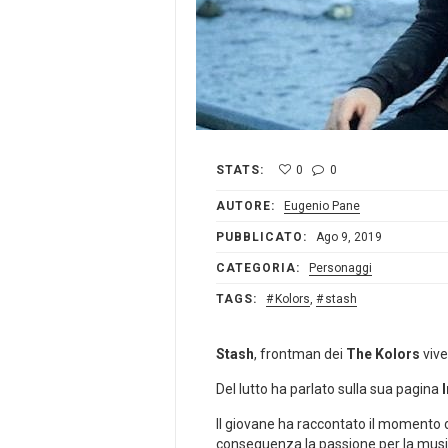
STATS:
0
0
AUTORE:
Eugenio Pane
PUBBLICATO:
Ago 9, 2019
CATEGORIA:
Personaggi
TAGS:
Kolors
,
stash
Stash
, frontman dei
The Kolors
vive
Del lutto ha parlato sulla sua pagina
Il giovane ha raccontato il momento d
conseguenza la passione per la musi