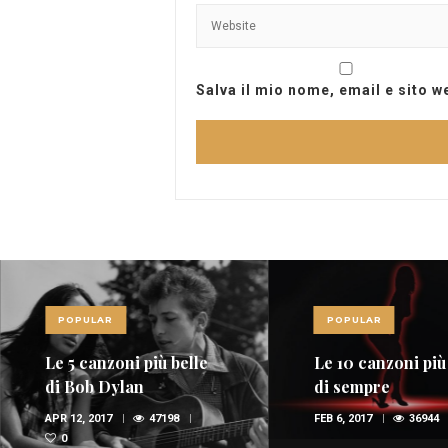
Salva il mio nome, email e sito 
POPULAR
POPULAR
Le 5 canzoni più belle
Le 10 canzoni più
di Bob Dylan
di sempre
APR 12, 2017
47198
FEB 6, 2017
36944
0