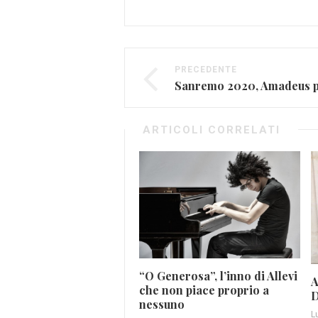
PRECEDENTE
ARTICOLI CORRELATI
“O Generosa”, l’inno di Allevi
A
che non piace proprio a
D
nessuno
L