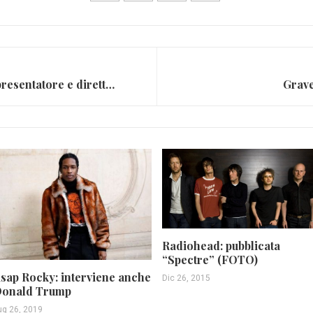
Sanremo 2020, Amadeus presentatore e direttore artistico
Grave
Radiohead: pubblicata
“Spectre” (FOTO)
sap Rocky: interviene anche
Dic 26, 2015
onald Trump
ug 26, 2019