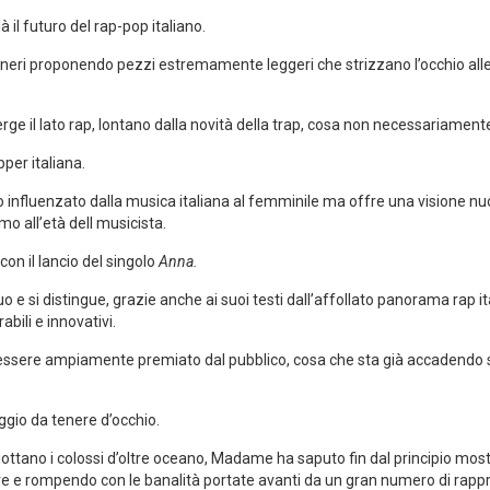
il futuro del rap-pop italiano.
neri proponendo pezzi estremamente leggeri che strizzano l’occhio all
 il lato rap, lontano dalla novità della trap, cosa non necessariamente p
pper italiana.
 influenzato dalla musica italiana al femminile ma offre una visione n
o all’età dell musicista.
 con il lancio del singolo
Anna.
e si distingue, grazie anche ai suoi testi dall’affollato panorama rap it
ili e innovativi.
e essere ampiamente premiato dal pubblico, cosa che sta già accadendo 
io da tenere d’occhio.
ttano i colossi d’oltre oceano, Madame ha saputo fin dal principio most
re e rompendo con le banalità portate avanti da un gran numero di rappre