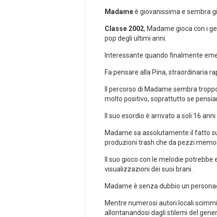
Madame
è giovanissima e sembra già 
Classe 2002
, Madame gioca con i ge
pop degli ultimi anni.
Interessante quando finalmente emerge
Fa pensare alla Pina, straordinaria ra
Il percorso di Madame sembra troppo
molto positivo, soprattutto se pensiam
Il suo esordio è arrivato a soli 16 anni
Madame sa assolutamente il fatto suo 
produzioni trash che da pezzi memorab
Il suo gioco con le melodie potrebb
visualizzazioni dei suoi brani.
Madame è senza dubbio un personagg
Mentre numerosi autori locali scimmio
allontanandosi dagli stilemi del gene