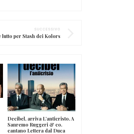
SUCCESSIVO
 lutto per Stash dei Kolors
Decibel, arriva L’anticristo. A
Sanremo Ruggeri & co.
The Edge: il chitarrista
cantano Lettera dal Duca
incappucciato degli U2