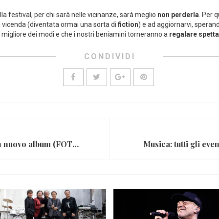
 festival, per chi sarà nelle vicinanze, sarà meglio
non perderla
. Per 
 vicenda (diventata ormai una sorta di
fiction
) e ad aggiornarvi, spera
el migliore dei modi e che i nostri beniamini torneranno a
regalare spett
CONDIVIDI
Kings Of Leon: nel 2016 un nuovo album (FOTO)
Musica: tutti gli ev