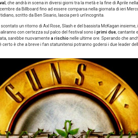
val
, che andrà in scena in diversi giorni tra la metà e la fine di Aprile nella
9 Dicembre da Billboard fino ad essere comparsa nella giornata di ieri Merc
tidiano, scritto da Ben Sisario, lascia però un’incognita.
scontato un ritorno di Axl Rose, Slash e del bassista McKagan insieme, i
 saliranno con certezza sul palco del festival sono
i primi due
, cantante e
riata, sarebbe nuovamente
a rischio
nelle ultime ore. Sperando che anch
è certo è che a breve i fan statunitensi potranno godersi i due leader de