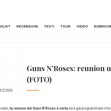
AYLIST
RECENSIONI
TESTI
TOUR
VIDEO
RUBRICH
Guns N’Roses: reunion uf
(FOTO)
s n'roses
,
rivato,
la reunion dei Guns N’Roses è certa
ed è già programmato il loro