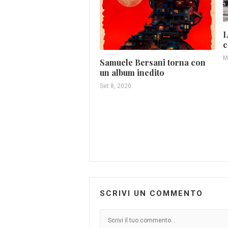
L
c
M
Samuele Bersani torna con
un album inedito
Set 8, 2020
SCRIVI UN COMMENTO