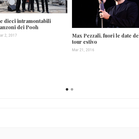
e dieci intramontabili
anzoni dei Pooh
Max Pezzali, fuori le date de
ar 2, 2017
tour estivo
Mar 21, 2016