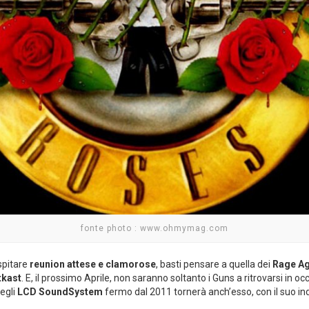
fonte photo : www.ohmymag.com
ospitare
reunion attese e clamorose
, basti pensare a quella dei
Rage Ag
tkast
. E, il prossimo Aprile, non saranno soltanto i Guns a ritrovarsi in
egli
LCD SoundSystem
fermo dal 2011 tornerà anch’esso, con il suo indi