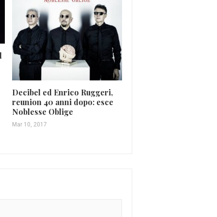
Fedez VS Rettori: il rap
zittisce i Magnifici (VI
l
Mag 21, 2016
Decibel ed Enrico Ruggeri,
reunion 40 anni dopo: esce
Noblesse Oblige
Mar 10, 2017