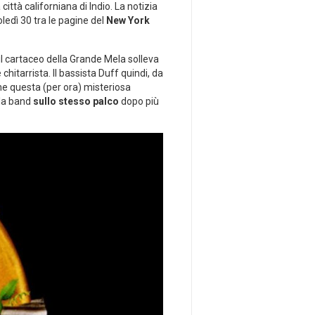
 città californiana di Indio. La notizia
oledì 30 tra le pagine del
New York
l cartaceo della Grande Mela solleva
 chitarrista. Il bassista Duff quindi, da
e questa (per ora) misteriosa
lla band
sullo stesso palco
dopo più