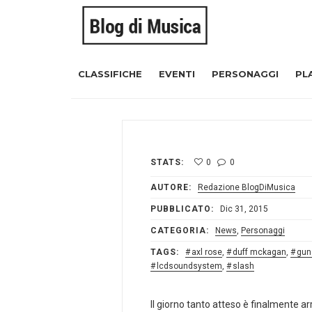
CLASSIFICHE
EVENTI
PERSONAGGI
PL
STATS:
0
0
AUTORE:
Redazione BlogDiMusica
PUBBLICATO:
Dic 31, 2015
CATEGORIA:
News
,
Personaggi
TAGS:
axl rose
,
duff mckagan
,
gun
lcdsoundsystem
,
slash
Il giorno tanto atteso è finalmente ar