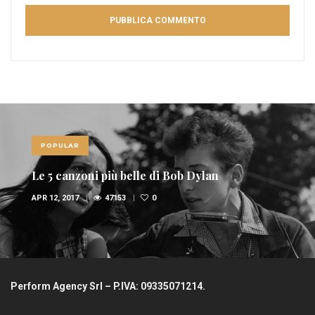
POPULAR
Le 5 canzoni più belle di Bob Dylan
APR 12, 2017
47153
0
Perform Agency Srl – P.IVA: 09335071214.