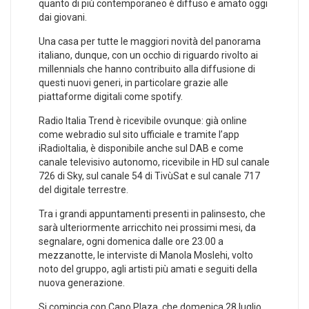
quanto di più contemporaneo è diffuso e amato oggi
dai giovani.
Una casa per tutte le maggiori novità del panorama
italiano, dunque, con un occhio di riguardo rivolto ai
millennials che hanno contribuito alla diffusione di
questi nuovi generi, in particolare grazie alle
piattaforme digitali come spotify.
Radio Italia Trend è ricevibile ovunque: già online
come webradio sul sito ufficiale e tramite l’app
iRadioItalia, è disponibile anche sul DAB e come
canale televisivo autonomo, ricevibile in HD sul canale
726 di Sky, sul canale 54 di TivùSat e sul canale 717
del digitale terrestre.
Tra i grandi appuntamenti presenti in palinsesto, che
sarà ulteriormente arricchito nei prossimi mesi, da
segnalare, ogni domenica dalle ore 23.00 a
mezzanotte, le interviste di Manola Moslehi, volto
noto del gruppo, agli artisti più amati e seguiti della
nuova generazione.
Si comincia con Capo Plaza, che domenica 28 luglio