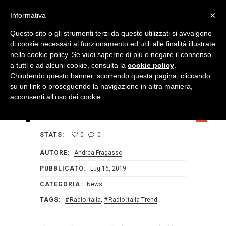
MENU
×
Informativa
Questo sito o gli strumenti terzi da questo utilizzati si avvalgono
di cookie necessari al funzionamento ed utili alle finalità illustrate
nella cookie policy. Se vuoi saperne di più o negare il consenso
a tutti o ad alcuni cookie, consulta la
cookie policy
.
Chiudendo questo banner, scorrendo questa pagina, cliccando
su un link o proseguendo la navigazione in altra maniera,
acconsenti all’uso dei cookie.
STATS:
0
0
AUTORE:
Andrea Fragasso
PUBBLICATO:
Lug 16, 2019
CATEGORIA:
News
TAGS:
Radio Italia
,
Radio Italia Trend