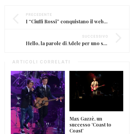
PRECEDENTE
I “Ciuffi Rossi” conquistano il web (FOTO E VIDEO)
SUCCESSIVO
Hello, la parole di Adele per uno scherzo all’ex (FOTO)
ARTICOLI CORRELATI
Max Gazzè, un
successo ‘Coast to
Coast’
Ro