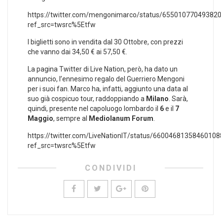
https://twitter.com/mengonimarco/status/65501077049382
ref_src=twsrc%5Etfw
I biglietti sono in vendita dal 30 Ottobre, con prezzi
che vanno dai 34,50 € ai 57,50 €.
La pagina Twitter di Live Nation, però, ha dato un
annuncio, l’ennesimo regalo del Guerriero Mengoni
per i suoi fan. Marco ha, infatti, aggiunto una data al
suo già cospicuo tour, raddoppiando a
Milano
. Sarà,
quindi, presente nel capoluogo lombardo il
6
e il
7
Maggio
, sempre al
Mediolanum Forum
.
https://twitter.com/LiveNationIT/status/6600468135846010
ref_src=twsrc%5Etfw
CONDIVIDI