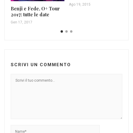
nu
Ago 19, 2015
Benji e Fede, O+ Tour
Af
2017: tutte le date
Apr
Gen 17, 2017
SCRIVI UN COMMENTO