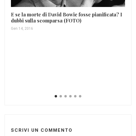
El
E se la morte di David Bowie fosse pianificata? I
Ar
dubbi sulla scomparsa (FOTO)
Gen
Gen 14, 2016
SCRIVI UN COMMENTO