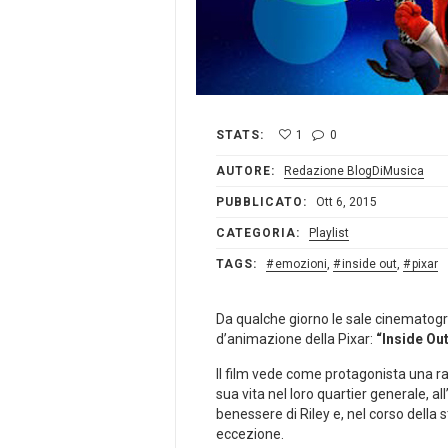
STATS:
1
0
AUTORE:
Redazione BlogDiMusica
PUBBLICATO:
Ott 6, 2015
CATEGORIA:
Playlist
TAGS:
emozioni
,
inside out
,
pixar
Da qualche giorno le sale cinematogr
d’animazione della Pixar:
“Inside Ou
Il film vede come protagonista una 
sua vita nel loro quartier generale, al
benessere di Riley e, nel corso della 
eccezione.