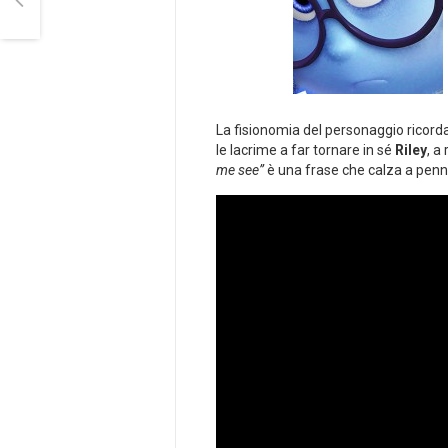
La fisionomia del personaggio ricorda
le lacrime a far tornare in sé
Riley
, a
me see”
è una frase che calza a penne