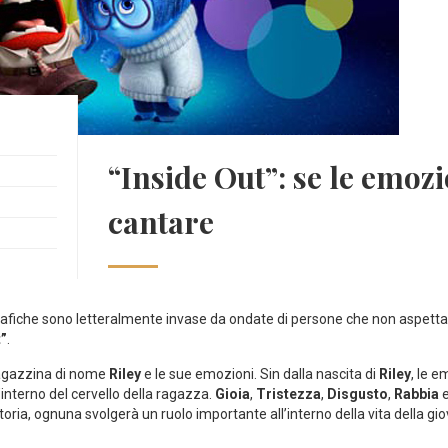
“Inside Out”: se le emoz
cantare
afiche sono letteralmente invase da ondate di persone che non aspettav
t”
.
ragazzina di nome
Riley
e le sue emozioni. Sin dalla nascita di
Riley
, le 
l’interno del cervello della ragazza.
Gioia
,
Tristezza
,
Disgusto
,
Rabbia
storia, ognuna svolgerà un ruolo importante all’interno della vita della 