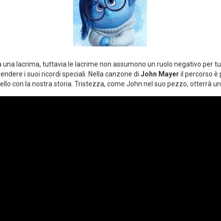
 una lacrima, tuttavia le lacrime non assumono un ruolo negativo per tutt
 rendere i suoi ricordi speciali. Nella canzone di
John Mayer
il percorso è
llo con la nostra storia. Tristezza, come John nel suo pezzo, otterrà un