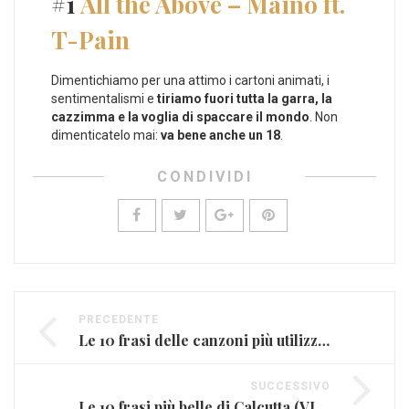
#1
All the Above – Maino ft.
T-Pain
Dimentichiamo per una attimo i cartoni animati, i
sentimentalismi e
tiriamo fuori tutta la garra, la
cazzimma e la voglia di spaccare il mondo
. Non
dimenticatelo mai:
va bene anche un 18
.
CONDIVIDI
PRECEDENTE
Le 10 frasi delle canzoni più utilizzate su Instagram (VIDEO)
SUCCESSIVO
Le 10 frasi più belle di Calcutta (VIDEO)