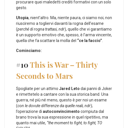
procurare quei maledetti crediti formativi con un solo
gesto.
Utopia
, nient’altro. Ma, niente paura, ci siamo noi; non
riusciremo a togliervi davanti la rogna dell’esame
(
perché di rogna trattasi, ndr
), quello che vi garantiamo
è un supporto emotivo che, spesso, è l’arma vincente,
quella che fa scattare la molla del
“ce la faccio”
.
Cominciamo:
#10
This is War – Thirty
Seconds to Mars
Spogliate per un attimo
Jared Leto
dai panni di Joker
e rimettetelo a cantare con la sua storica band. Una
guerra, né più né meno, questo è per noi un esame
(
con le dovute differenze da quelle reali, ndr
);
l’operazione di
autoconvincimento
compiuta dal
brano trova la sua espressione in quel ripetitivo, ma
quanto mai utile,
“the moment to fight, to fight, TO