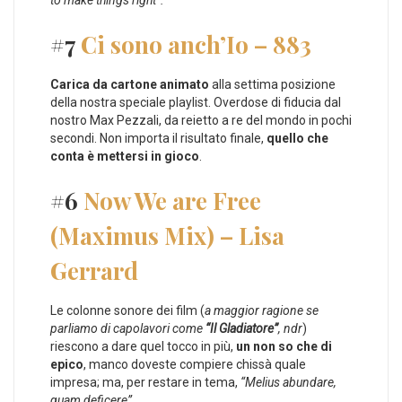
#7
Ci sono anch’Io – 883
Carica da cartone animato
alla settima posizione
della nostra speciale playlist. Overdose di fiducia dal
nostro Max Pezzali, da reietto a re del mondo in pochi
secondi. Non importa il risultato finale,
quello che
conta è mettersi in gioco
.
#6
Now We are Free
(Maximus Mix) – Lisa
Gerrard
Le colonne sonore dei film (
a maggior ragione se
parliamo di capolavori come
“Il Gladiatore”
, ndr
)
riescono a dare quel tocco in più,
un non so che di
epico
, manco doveste compiere chissà quale
impresa; ma, per restare in tema,
“Melius abundare,
quam deficere”
.