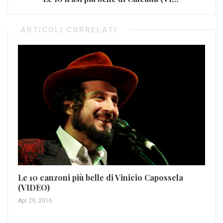
ARTICOLI CORRELATI
Na
Le 10 canzoni più belle di Vinicio Capossela
(VIDEO)
Dic
Apr 29, 2016