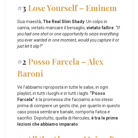
#3
Lose Yourself – Eminem
Sua maestà,
The Real Slim Shady
. Un colpo in
canna, vietato mancare il bersaglio,
vietato fallire
.
“If
you had one shot or one opportunity to seize everything
you ever wanted in one moment, would you capture it or
just let it slip?”
#2
Posso Farcela – Alex
Baroni
Ve l’abbiamo riproposta in tutte le salse, in ogni
playlist, in tutti i luoghi e in tutti i laghi.
“Posso
Farcela”
è la promessa che facciamo a noi stessi
prima di compiere un gesto che, per quanto in questo
caso possa sembrare banale, comporta fatica e
sacrifici. Dopotutto, quella di Hercules,
è tra le prime
lezioni che abbiamo imparato
.