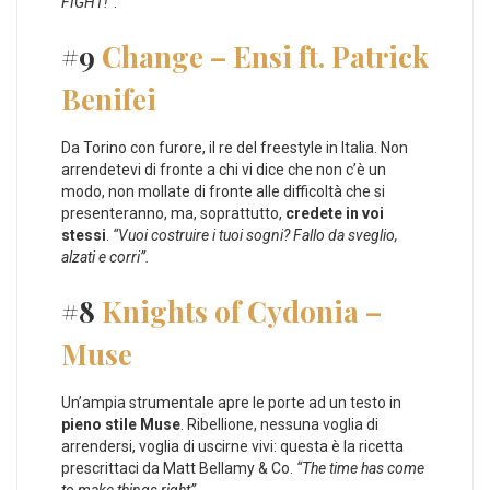
FIGHT!”
.
#9
Change – Ensi ft. Patrick
Benifei
Da Torino con furore, il re del freestyle in Italia. Non
arrendetevi di fronte a chi vi dice che non c’è un
modo, non mollate di fronte alle difficoltà che si
presenteranno, ma, soprattutto,
credete in voi
stessi
.
“Vuoi costruire i tuoi sogni? Fallo da sveglio,
alzati e corri”.
#8
Knights of Cydonia –
Muse
Un’ampia strumentale apre le porte ad un testo in
pieno stile Muse
. Ribellione, nessuna voglia di
arrendersi, voglia di uscirne vivi: questa è la ricetta
prescrittaci da Matt Bellamy & Co.
“The time has come
to make things right”.