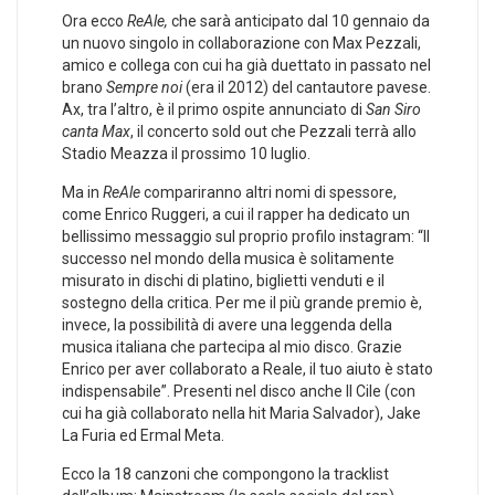
Ora ecco
ReAle,
che sarà anticipato dal 10 gennaio da
un nuovo singolo in collaborazione con Max Pezzali,
amico e collega con cui ha già duettato in passato nel
brano
Sempre noi
(era il 2012) del cantautore pavese.
Ax, tra l’altro, è il primo ospite annunciato di
San Siro
canta Max
, il concerto sold out che Pezzali terrà allo
Stadio Meazza il prossimo 10 luglio.
Ma in
ReAle
compariranno altri nomi di spessore,
come Enrico Ruggeri, a cui il rapper ha dedicato un
bellissimo messaggio sul proprio profilo instagram: “Il
successo nel mondo della musica è solitamente
misurato in dischi di platino, biglietti venduti e il
sostegno della critica. Per me il più grande premio è,
invece, la possibilità di avere una leggenda della
musica italiana che partecipa al mio disco. Grazie
Enrico per aver collaborato a Reale, il tuo aiuto è stato
indispensabile”. Presenti nel disco anche Il Cile (con
cui ha già collaborato nella hit Maria Salvador), Jake
La Furia ed Ermal Meta.
Ecco la 18 canzoni che compongono la tracklist