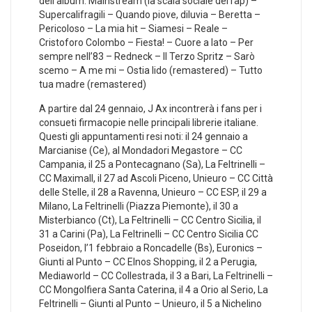
dell’album: Mainstream (la scala sociale del rap) –
Supercalifragili – Quando piove, diluvia – Beretta –
Pericoloso – La mia hit – Siamesi – Reale –
Cristoforo Colombo – Fiesta! – Cuore a lato – Per
sempre nell’83 – Redneck – Il Terzo Spritz – Sarò
scemo – A me mi – Ostia lido (remastered) – Tutto
tua madre (remastered)
A partire dal 24 gennaio, J Ax incontrerà i fans per i
consueti firmacopie nelle principali librerie italiane.
Questi gli appuntamenti resi noti: il 24 gennaio a
Marcianise (Ce), al Mondadori Megastore – CC
Campania, il 25 a Pontecagnano (Sa), La Feltrinelli –
CC Maximall, il 27 ad Ascoli Piceno, Unieuro – CC Città
delle Stelle, il 28 a Ravenna, Unieuro – CC ESP, il 29 a
Milano, La Feltrinelli (Piazza Piemonte), il 30 a
Misterbianco (Ct), La Feltrinelli – CC Centro Sicilia, il
31 a Carini (Pa), La Feltrinelli – CC Centro Sicilia CC
Poseidon, l’1 febbraio a Roncadelle (Bs), Euronics –
Giunti al Punto – CC Elnos Shopping, il 2 a Perugia,
Mediaworld – CC Collestrada, il 3 a Bari, La Feltrinelli –
CC Mongolfiera Santa Caterina, il 4 a Orio al Serio, La
Feltrinelli – Giunti al Punto – Unieuro, il 5 a Nichelino