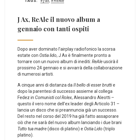
TAGS:
j-ax
,
ReAle
J Ax, ReAle il nuovo album a
gennaio con tanti ospiti
Dopo aver dominato l’airplay radiofonico la scorsa
estate con
Ostia lido
, J Ax è finalmente pronto a
tornare con un nuovo album di inediti:
ReAle
uscirà il
prossimo 24 gennaio e si avvarrà della collaborazione
di numerosi artisti.
A cinque anni di distanza da
Il bello di esser brutti
e
dopo la parentesi di successo assieme al collega
Fedez in
Comunisti col Rolex
, Alessandro Aleotti –
questo il vero nome dell’ex leader degli Articolo 31 –
lancia un disco che si preannuncia già un successo.
Del resto nel corso del 2019 ha già fatto assaporare
ciò che ne sarà del nuovo album lanciando i due brani
Tutto tua madre
(disco di platino) e
Ostia Lido
(triplo
platino).