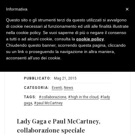
MENU
×
Informativa
Questo sito o gli strumenti terzi da questo utilizzati si avvalgono
di cookie necessari al funzionamento ed utili alle finalità illustrate
nella cookie policy. Se vuoi saperne di più o negare il consenso
a tutti o ad alcuni cookie, consulta la
cookie policy
.
Chiudendo questo banner, scorrendo questa pagina, cliccando
su un link o proseguendo la navigazione in altra maniera,
acconsenti all’uso dei cookie.
STATS:
0
0
AUTORE:
Redazione BlogDiMusica
PUBBLICATO:
Mag 21, 2015
CATEGORIA:
Eventi
,
News
TAGS:
collaborazione
,
high in the cloud
,
lady
gaga
,
paul McCartney
Lady Gaga e Paul McCartney,
collaborazione speciale