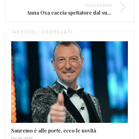
SUCCESSIVO
Anna Oxa caccia spettatore dal suo concerto
ARTICOLI CORRELATI
La
ri
Giu
Sanremo è alle porte, ecco le novità
Dic 29, 2020