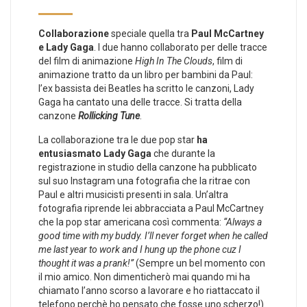
Collaborazione
speciale quella tra
Paul McCartney
e Lady Gaga
. I due hanno collaborato per delle tracce
del film di animazione
High In The Clouds
, film di
animazione tratto da un libro per bambini da Paul:
l’ex bassista dei Beatles ha scritto le canzoni, Lady
Gaga ha cantato una delle tracce. Si tratta della
canzone
Rollicking Tune
.
La collaborazione tra le due pop star
ha
entusiasmato Lady Gaga
che durante la
registrazione in studio della canzone ha pubblicato
sul suo Instagram una fotografia che la ritrae con
Paul e altri musicisti presenti in sala. Un’altra
fotografia riprende lei abbracciata a Paul McCartney
che la pop star americana così commenta:
“Always a
good time with my buddy. I’ll never forget when he called
me last year to work and I hung up the phone cuz I
thought it was a prank!”
(Sempre un bel momento con
il mio amico. Non dimenticherò mai quando mi ha
chiamato l’anno scorso a lavorare e ho riattaccato il
telefono perchè ho pensato che fosse uno scherzo!).