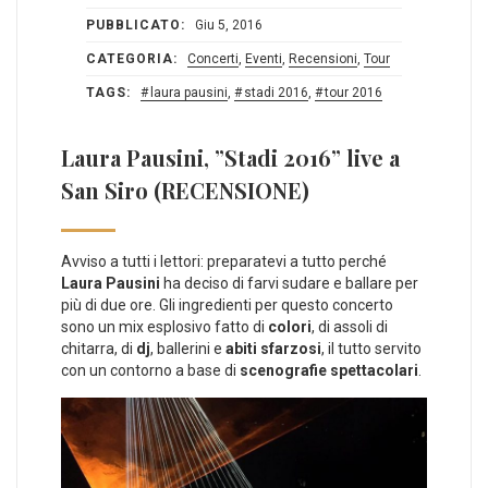
PUBBLICATO:
Giu 5, 2016
CATEGORIA:
Concerti
,
Eventi
,
Recensioni
,
Tour
TAGS:
laura pausini
,
stadi 2016
,
tour 2016
Laura Pausini, ”Stadi 2016” live a
San Siro (RECENSIONE)
Avviso a tutti i lettori: preparatevi a tutto perché
Laura Pausini
ha deciso di farvi sudare e ballare per
più di due ore. Gli ingredienti per questo concerto
sono un mix esplosivo fatto di
colori
, di assoli di
chitarra, di
dj
, ballerini e
abiti sfarzosi
, il tutto servito
con un contorno a base di
scenografie spettacolari
.