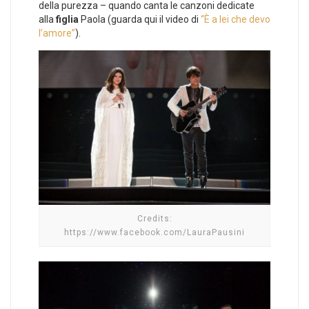
della purezza – quando canta le canzoni dedicate
alla
figlia
Paola (guarda qui il video di
“È a lei che devo
l’amore”
).
Credits:
https://www.facebook.com/LauraPausini