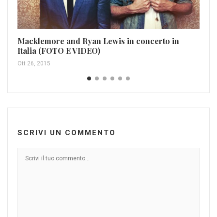
Va
Macklemore and Ryan Lewis in concerto in
Italia (FOTO E VIDEO)
Giu
Ott 26, 2015
SCRIVI UN COMMENTO