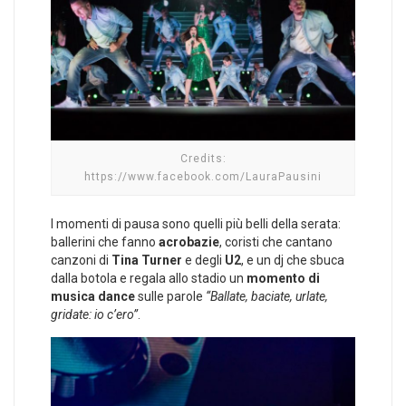
Credits:
https://www.facebook.com/LauraPausini
I momenti di pausa sono quelli più belli della serata:
ballerini che fanno
acrobazie
, coristi che cantano
canzoni di
Tina Turner
e degli
U2
, e un dj che sbuca
dalla botola e regala allo stadio un
momento di
musica dance
sulle parole
“Ballate, baciate, urlate,
gridate: io c’ero”
.