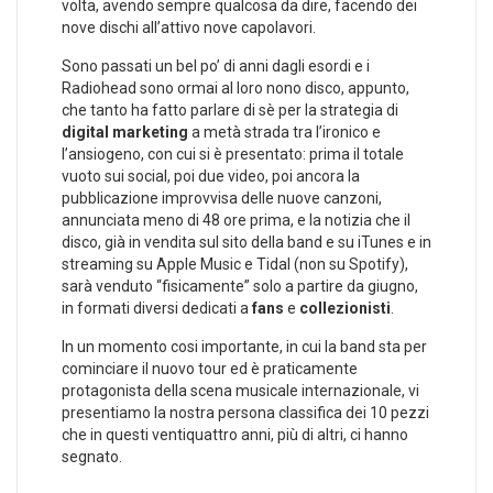
volta, avendo sempre qualcosa da dire, facendo dei
nove dischi all’attivo nove capolavori.
Sono passati un bel po’ di anni dagli esordi e i
Radiohead sono ormai al loro nono disco, appunto,
che tanto ha fatto parlare di sè per la strategia di
digital marketing
a metà strada tra l’ironico e
l’ansiogeno, con cui si è presentato: prima il totale
vuoto sui social, poi due video, poi ancora la
pubblicazione improvvisa delle nuove canzoni,
annunciata meno di 48 ore prima, e la notizia che il
disco, già in vendita sul sito della band e su iTunes e in
streaming su Apple Music e Tidal (non su Spotify),
sarà venduto “fisicamente” solo a partire da giugno,
in formati diversi dedicati a
fans
e
collezionisti
.
In un momento cosi importante, in cui la band sta per
cominciare il nuovo tour ed è praticamente
protagonista della scena musicale internazionale, vi
presentiamo la nostra persona classifica dei 10 pezzi
che in questi ventiquattro anni, più di altri, ci hanno
segnato.