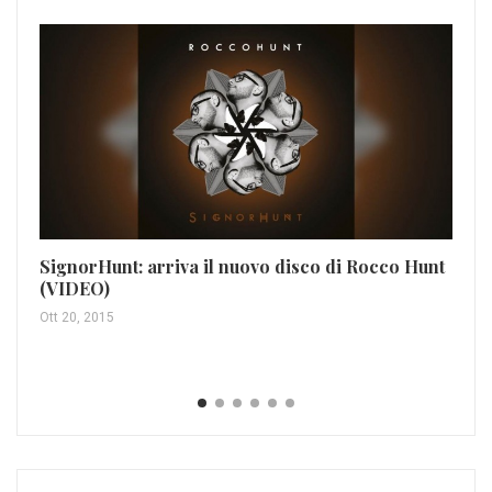
Le
Mag
SignorHunt: arriva il nuovo disco di Rocco Hunt
(VIDEO)
Ott 20, 2015