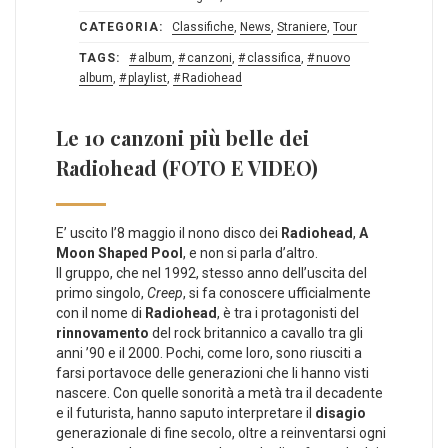
CATEGORIA:
Classifiche
,
News
,
Straniere
,
Tour
TAGS:
album
,
canzoni
,
classifica
,
nuovo
album
,
playlist
,
Radiohead
Le 10 canzoni più belle dei
Radiohead (FOTO E VIDEO)
E’ uscito l’8 maggio il nono disco dei
Radiohead
,
A
Moon Shaped Pool
, e non si parla d’altro.
Il gruppo, che nel 1992, stesso anno dell’uscita del
primo singolo,
Creep
, si fa conoscere ufficialmente
con il nome di
Radiohead
, è tra i protagonisti del
rinnovamento
del rock britannico a cavallo tra gli
anni ’90 e il 2000. Pochi, come loro, sono riusciti a
farsi portavoce delle generazioni che li hanno visti
nascere. Con quelle sonorità a metà tra il decadente
e il futurista, hanno saputo interpretare il
disagio
generazionale di fine secolo, oltre a reinventarsi ogni