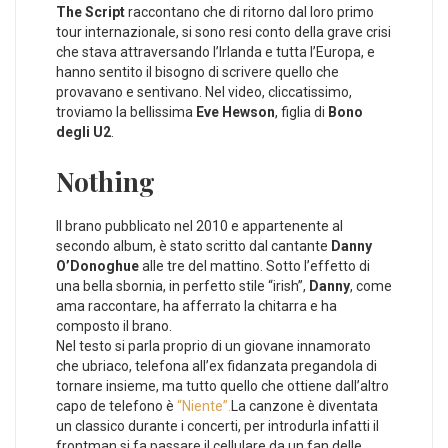
The Script
raccontano che di ritorno dal loro primo
tour internazionale, si sono resi conto della grave crisi
che stava attraversando l’Irlanda e tutta l’Europa, e
hanno sentito il bisogno di scrivere quello che
provavano e sentivano. Nel video, cliccatissimo,
troviamo la bellissima
Eve Hewson
, figlia di
Bono
degli U2
.
Nothing
Il brano pubblicato nel 2010 e appartenente al
secondo album, è stato scritto dal cantante
Danny
O’Donoghue
alle tre del mattino. Sotto l’effetto di
una bella sbornia, in perfetto stile “irish”,
Danny
, come
ama raccontare, ha afferrato la chitarra e ha
composto il brano.
Nel testo si parla proprio di un giovane innamorato
che ubriaco, telefona all’ex fidanzata pregandola di
tornare insieme, ma tutto quello che ottiene dall’altro
capo de telefono è
“Niente”.
La canzone è diventata
un classico durante i concerti, per introdurla infatti il
frontman si fa passare il cellulare da un fan delle