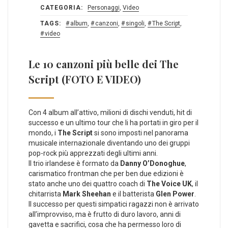
CATEGORIA:
Personaggi
,
Video
TAGS:
album
,
canzoni
,
singoli
,
The Script
,
video
Le 10 canzoni più belle dei The
Script (FOTO E VIDEO)
Con 4 album all’attivo, milioni di dischi venduti, hit di
successo e un ultimo tour che li ha portati in giro per il
mondo, i
The Script
si sono imposti nel panorama
musicale internazionale diventando uno dei gruppi
pop-rock più apprezzati degli ultimi anni.
Il trio irlandese è formato da
Danny O’Donoghue
,
carismatico frontman che per ben due edizioni è
stato anche uno dei quattro coach di
The Voice UK
, il
chitarrista
Mark Sheehan
e il batterista
Glen Power
.
Il successo per questi simpatici ragazzi non è arrivato
all’improvviso, ma è frutto di duro lavoro, anni di
gavetta e sacrifici, cosa che ha permesso loro di