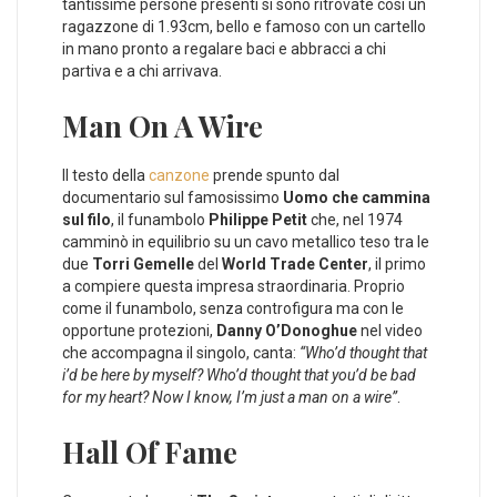
tantissime persone presenti si sono ritrovate così un
ragazzone di 1.93cm, bello e famoso con un cartello
in mano pronto a regalare baci e abbracci a chi
partiva e a chi arrivava.
Man On A Wire
Il testo della
canzone
prende spunto dal
documentario sul famosissimo
Uomo che cammina
sul filo
, il funambolo
Philippe Petit
che, nel 1974
camminò in equilibrio su un cavo metallico teso tra le
due
Torri Gemelle
del
World Trade Center
, il primo
a compiere questa impresa straordinaria. Proprio
come il funambolo, senza controfigura ma con le
opportune protezioni,
Danny O’Donoghue
nel video
che accompagna il singolo, canta:
“Who’d thought that
i’d be here by myself? Who’d thought that you’d be bad
for my heart? Now I know, I’m just a man on a wire”
.
Hall Of Fame