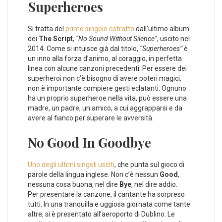
Superheroes
Si tratta del
primo singolo estratto
dall’ultimo album
dei
The Script
,
“No Sound Without Silence”
, uscito nel
2014. Come si intuisce già dal titolo,
“Superheroes”
è
un inno alla forza d’animo, al coraggio, in perfetta
linea con alcune canzoni precedenti. Per essere dei
superheroi non c’è bisogno di avere poteri magici,
non è importante compiere gesti eclatanti. Ognuno
ha un proprio superheroe nella vita, può essere una
madre, un padre, un amico, a cui aggrapparsi e da
avere al fianco per superare le avversità.
No Good In Goodbye
Uno degli ultimi singoli usciti
, che punta sul gioco di
parole della lingua inglese. Non c’è nessun
Good
,
nessuna cosa buona, nel dire
Bye
, nel dire addio.
Per presentare la canzone, il cantante ha sorpreso
tutti. In una tranquilla e uggiosa giornata come tante
altre, si è presentato all’aeroporto di Dublino. Le