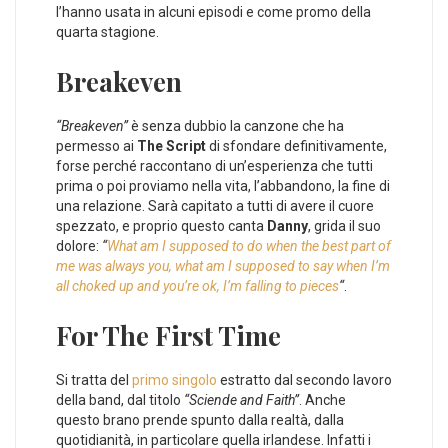
l’hanno usata in alcuni episodi e come promo della
quarta stagione.
Breakeven
“Breakeven”
è senza dubbio la canzone che ha
permesso ai
The Script
di sfondare definitivamente,
forse perché raccontano di un’esperienza che tutti
prima o poi proviamo nella vita, l’abbandono, la fine di
una relazione. Sarà capitato a tutti di avere il cuore
spezzato, e proprio questo canta
Danny
, grida il suo
dolore:
“
What am I supposed to do when the best part of
me was always you, what am I supposed to say when I’m
all choked up and you’re ok, I’m falling to pieces
“
.
For The First Time
Si tratta del
primo singolo
estratto dal secondo lavoro
della band, dal titolo
“Sciende and Faith”
. Anche
questo brano prende spunto dalla realtà, dalla
quotidianità, in particolare quella irlandese. Infatti i