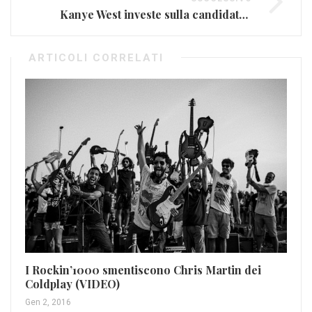
Kanye West investe sulla candidatura di Hillary Clinton
ARTICOLI CORRELATI
Ji
I Rockin’1000 smentiscono Chris Martin dei
Nov
Coldplay (VIDEO)
Gen 2, 2016