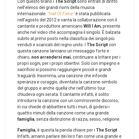
Con questo brano i
The Script
sono entrati di diritto
nell’elenco dei grandi nomi della musica
internazionale.
“Hall Of Fame”
è stata pubblicata
nell’agosto del 2012 e vanta la collaborazione con il
cantante e produttore americano
Will I Am
, presente
anche nel video che accompagna il singolo. È balzata
subito al primo posto nella classifica dei singoli più
venduti e scaricati del regno unito. I
The Script
con
questa canzone lanciano un messaggio forte e
chiaro,
non arrendersi mai
, continuare a lottare per i
propri sogni, per i propri obiettivi. Solo con impegno e
sacrificio si possono raggiungere piccoli e grandi
traguardi. Insomma, una canzone che infonde
speranza e coraggio, diventata la canzone-simbolo
del gruppo e anche quella che nell’ultimo tour
chiudeva ogni serata. Il cantante infatti, è solito
introdurre la canzone con un commovente discorso,
in cui chiede di abbattere tutti i muri, di godersi i
quattro minuti della canzone come una grande
famiglia
, senza distinzione di razza, sesso, religione.
Famiglia
, è questa la parola chiave per i
The Script
.
Infatti, amano parlare dei loro fan come una grande e