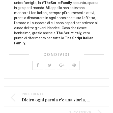
unica famiglia, la
#TheScriptFamily
appunto, sparsa
in giro per il mondo. All’appello non potevano
mancare i fan italiani, sempre più numerosi e attivi,
pronti a dimostrare in ogni occasione tutto l’affetto,
l’amore e il supporto di cui sono capaci per arrivare al
cuore dei tre giovani irlandesi. Cosa che riesce
benissimo, grazie anche a
The Script Italy
, vero
punto di riferimento per tutta la
The Script Italian
Family
.
CONDIVIDI
PRECEDENTE
Dietro ogni parola c’è una storia, quella di Vasco è “Spericolata” (FOTO E VIDEO)
SUCCESSIVO