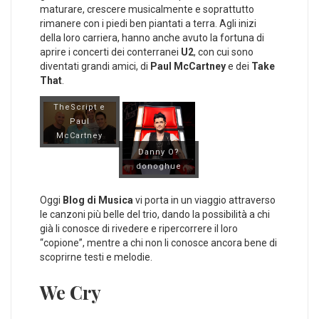
maturare, crescere musicalmente e soprattutto
rimanere con i piedi ben piantati a terra. Agli inizi
della loro carriera, hanno anche avuto la fortuna di
aprire i concerti dei conterranei
U2
, con cui sono
diventati grandi amici, di
Paul McCartney
e dei
Take
That
.
TheScript e
Paul
McCartney
Danny O?
donoghue
Oggi
Blog di Musica
vi porta in un viaggio attraverso
le canzoni più belle del trio, dando la possibilità a chi
già li conosce di rivedere e ripercorrere il loro
“copione”, mentre a chi non li conosce ancora bene di
scoprirne testi e melodie.
We Cry