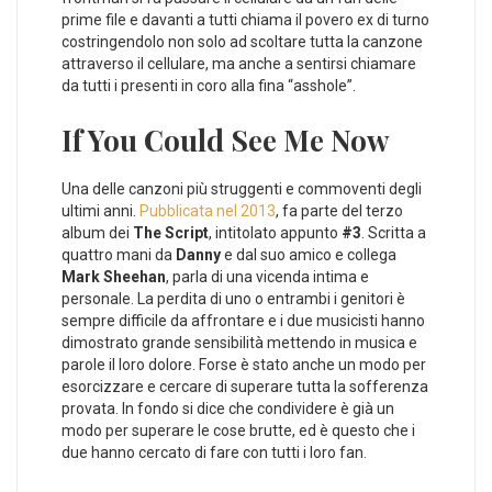
prime file e davanti a tutti chiama il povero ex di turno
costringendolo non solo ad scoltare tutta la canzone
attraverso il cellulare, ma anche a sentirsi chiamare
da tutti i presenti in coro alla fina “asshole”.
If You Could See Me Now
Una delle canzoni più struggenti e commoventi degli
ultimi anni.
Pubblicata nel 2013
, fa parte del terzo
album dei
The Script
, intitolato appunto
#3
. Scritta a
quattro mani da
Danny
e dal suo amico e collega
Mark Sheehan
, parla di una vicenda intima e
personale. La perdita di uno o entrambi i genitori è
sempre difficile da affrontare e i due musicisti hanno
dimostrato grande sensibilità mettendo in musica e
parole il loro dolore. Forse è stato anche un modo per
esorcizzare e cercare di superare tutta la sofferenza
provata. In fondo si dice che condividere è già un
modo per superare le cose brutte, ed è questo che i
due hanno cercato di fare con tutti i loro fan.