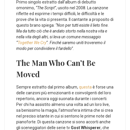
Primo singolo estratto dall’album di debutto
omonimo,
“The Script”
, uscito nel 2008. La canzone
riflette ed esprime i tempi difficili, le difficoltà e le
prove che la vita ci presenta. Il cantante a proposito di
questo brano spiega:
“Non per tutti esiste il lieto fine.
Ma da tutto ciò che è andato storto nella nostra vita e
nella vita degli altri, si leva un comune messaggio
“
Together We Cry
“. Finché saremo uniti troveremo il
modo per condividere il fardello”
.
The Man Who Can’t Be
Moved
Sempre estratto dal primo album,
questa
è forse una
delle canzoni più emozionanti e coinvolgenti del loro
repertorio, ancora oggi suonata durante i concerti.
Per chi ha assistito almeno una volta ad un loro live,
sa benissimo la magia, l’atmosfera intima che si crea
nel preciso istante in cui si sentono le prime note del
pianoforte. Di questa canzone si sono accorti anche
gli sceneggiatori delle serie tv
Gost Whisperer
, che