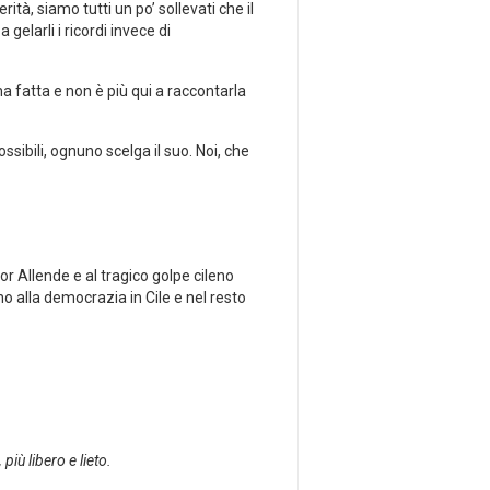
tà, siamo tutti un po’ sollevati che il
 gelarli i ricordi invece di
ha fatta e non è più qui a raccontarla
ssibili, ognuno scelga il suo. Noi, che
r Allende e al tragico golpe cileno
no alla democrazia in Cile e nel resto
iù libero e lieto.