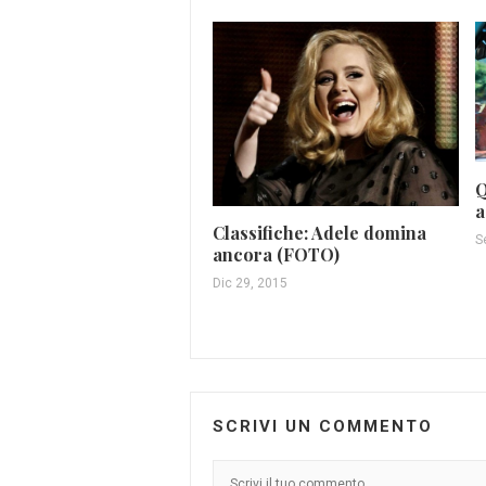
Q
a
Classifiche: Adele domina
S
ancora (FOTO)
Dic 29, 2015
SCRIVI UN COMMENTO