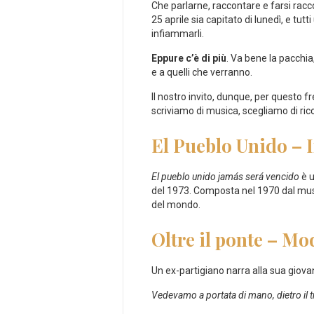
Che parlarne, raccontare e farsi racco
25 aprile sia capitato di lunedì, e tutt
infiammarli.
Eppure c’è di più
. Va bene la pacchia
e a quelli che verranno.
Il nostro invito, dunque, per questo fr
scriviamo di musica, scegliamo di ric
El Pueblo Unido – I
El pueblo unido jamás será vencido
è u
del 1973. Composta nel 1970 dal musici
del mondo.
Oltre il ponte – M
Un ex-partigiano narra alla sua giovan
Vedevamo a portata di mano, dietro il tr