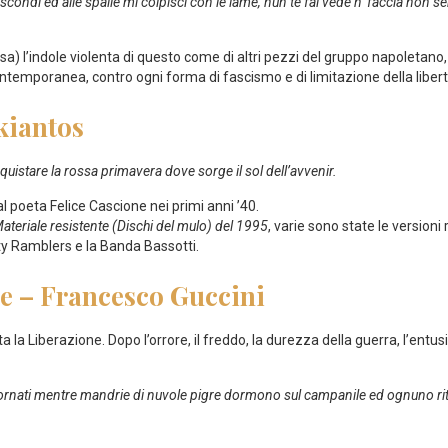
nascondi ed alle spalle mi colpisci con le lame, nun te fai vedè n’ faccia non 
a) l’indole violenta di questo come di altri pezzi del gruppo napoletano,
ontemporanea, contro ogni forma di fascismo e di limitazione della libert
Skiantos
uistare la rossa primavera dove sorge il sol dell’avvenir.
l poeta Felice Cascione nei primi anni ’40.
ateriale resistente (Dischi del mulo) del 1995
, varie sono state le versioni
ty Ramblers e la Banda Bassotti.
le – Francesco Guccini
la Liberazione. Dopo l’orrore, il freddo, la durezza della guerra, l’entusia
i tornati mentre mandrie di nuvole pigre dormono sul campanile ed ognuno ritor