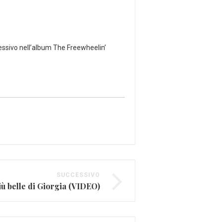
cessivo nell’album The Freewheelin’
SUCCESSIVO
iù belle di Giorgia (VIDEO)