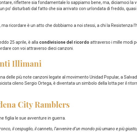
ntare, riflettere sia fondamentale lo sappiamo bene, ma, diciamoci la veri
i un po’ disturbati dal fatto che sia arrivato con un’ondata di freddo, quasi a
, ma ricordare è un atto che dobbiamo a noi stessi, a chi la Resistenza l’
eddo 25 aprile, è alla
condivisione del ricordo
attraverso i mille modi po
ordare con voi attraverso dieci canzoni.
nti Illimani
na delle più note canzoni legate al movimento Unidad Popular, a Salvado
sta cileno Sergio Ortega, è diventata un simbolo della lotta per il ritor
odena City Ramblers
e figlia le sue avventure in guerra.
onco, il cespuglio, il canneto, l’avvenire d’un mondo più umano e più giusto, p