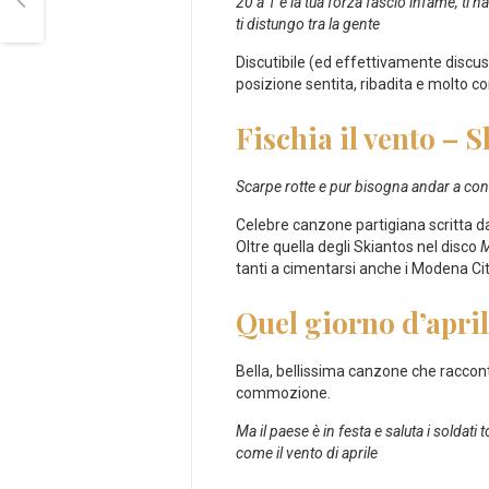
20 a 1 è la tua forza fascio infame, ti 
ti distungo tra la gente
Discutibile (ed effettivamente discuss
posizione sentita, ribadita e molto c
Fischia il vento – 
Scarpe rotte e pur bisogna andar a conq
Celebre canzone partigiana scritta da
Oltre quella degli Skiantos nel disco
M
tanti a cimentarsi anche i Modena Ci
Quel giorno d’apri
Bella, bellissima canzone che racconta 
commozione.
Ma il paese è in festa e saluta i soldat
come il vento di aprile