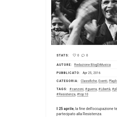
STATS:
0
0
AUTORE:
Redazione BlogDiMusica
PUBBLICATO:
Apr 25, 2016
CATEGORIA:
Classifiche
,
Eventi
,
Playli
TAGS:
canzoni
,
guerra
,
Libertà
,
pl
Resistenza
,
top 10
Il
25 aprile
, la fine dell’occupazione 
partecipato alla Resistenza.