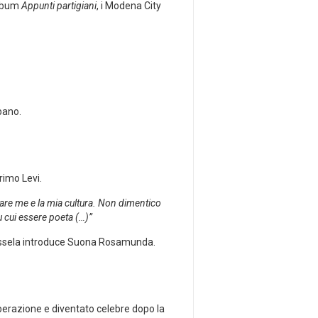
album
Appunti partigiani
, i Modena City
bano.
rimo Levi.
lvare me e la mia cultura. Non dimentico
 ‎cui essere poeta (…)”
apossela introduce Suona Rosamunda.
berazione e diventato celebre dopo la