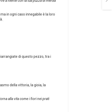
serve a niente con la tua puzza di merda
 ma in ogni caso innegabile è la loro
à.
 riarrangiate di questo pezzo, tra i
smo della vittoria, la gioia, la
na alla vita come i fiori nei prati