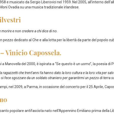
1958 e musicato da Sergio Liberovici nel 1959. Nel 2005, all’interno dell’
Moni Ovadia su una musica tradizionale irlandese.
lvestri
 e morire e non credere a chi dice di no.
n pezzo dedicato al Che e alla lotta per la libertà da parte del popolo cu
 Vinicio Capossela.
i a Manovella
del 2000, è ispirata a “Se questo è un uomo”, la poesia di P
 ragazzetti che trent’anni fa hanno ‎dato la loro cultura e la loro vita per sa
ra si fece sgozzare da un soldato straniero per garantirmi un pezzo di terra su
ampi, nel 2009, a Parma, in occasione del concerto per il 25 Aprile, C
imo
canto popolare antifascista nato nell’Appennino Emiliano prima della Li