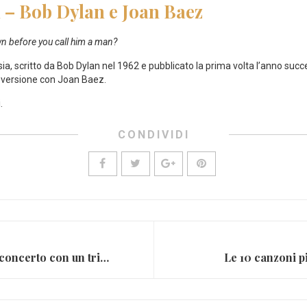
d – Bob Dylan e Joan Baez
 before you call him a man?
a, scritto da Bob Dylan nel 1962 e pubblicato la prima volta l’anno suc
a versione con Joan Baez.
.
CONDIVIDI
Bruce Springsteen apre il concerto con un tributo a Prince (VIDEO)
Le 10 canzoni p