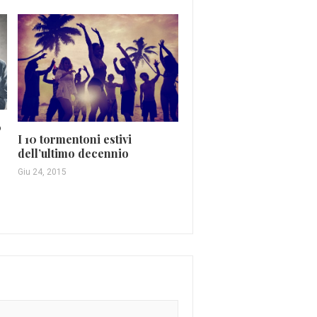
0
I 10 tormentoni estivi
Arriva l’estate, arrivano
dell’ultimo decennio
Festival nelle piazze
Giu 24, 2015
Mag 3, 2019