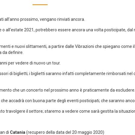
iati all’anno prossimo, vengano rinviati ancora.
rile o all’estate 2021, potrebbero essere ancora una volta posticipate, d
enti e nuovi slittamenti, a partire dalle Vibrazioni che spiegano come il 
 da definire.
 anni per vedere di nuovo un tour.
sori di biglietti; i biglietti saranno infatti completamente rimborsati ne
momento che un concerto nel prossimo anno è praticamente da escludere
o che accadrà con buona parte degli eventi posticipati; che saranno ancora
to travolgere il settore; staremo a vedere come sarà gestita la situazio
tan di
Catania
(recupero della data del 20 maggio 2020)