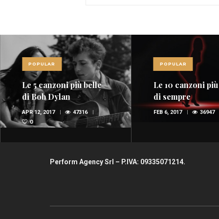
POPULAR
POPULAR
Le 5 canzoni più belle
Le 10 canzoni più
di Bob Dylan
di sempre
APR 12, 2017
47316
FEB 6, 2017
36947
0
Perform Agency Srl – P.IVA: 09335071214.