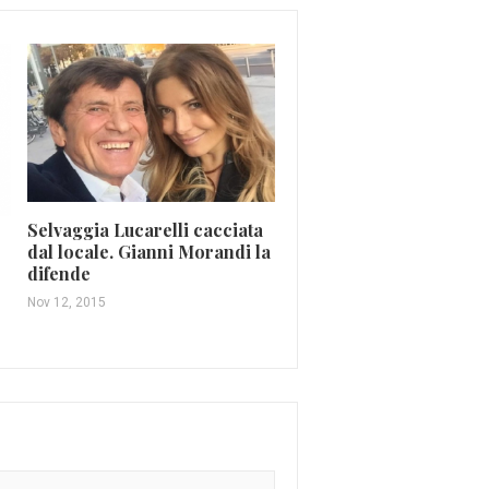
Selvaggia Lucarelli cacciata
Billie Eilish rompe con
dal locale. Gianni Morandi la
Bieber? Cancellato dai 
difende
Giu 30, 2020
Nov 12, 2015