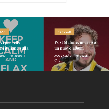
LAR
POPULAR
ci più belle
Post Malone, in arrivo
i italiane sulla
un nuovo album
nica
 2017
35616
AGO 27, 2019
35298
0