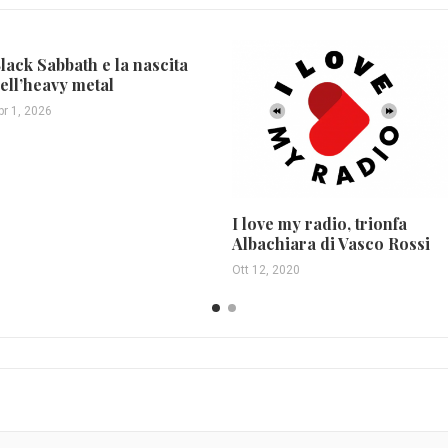
lack Sabbath e la nascita
ell’heavy metal
pr 1, 2026
I love my radio, trionfa
Albachiara di Vasco Rossi
Ott 12, 2020