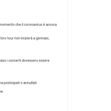
al momento che il coronavirus è ancora
loro tour non inizierà a gennaio,
l caso i concerti dovessero essere
.
 posticipati o annullati.
ne.