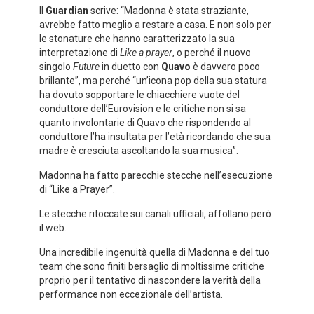
Il
Guardian
scrive: “Madonna è stata straziante,
avrebbe fatto meglio a restare a casa. E non solo per
le stonature che hanno caratterizzato la sua
interpretazione di
Like a prayer
, o perché il nuovo
singolo
Future
in duetto con
Quavo
è davvero poco
brillante”, ma perché “un’icona pop della sua statura
ha dovuto sopportare le chiacchiere vuote del
conduttore dell’Eurovision e le critiche non si sa
quanto involontarie di Quavo che rispondendo al
conduttore l’ha insultata per l’età ricordando che sua
madre è cresciuta ascoltando la sua musica”.
Madonna ha fatto parecchie stecche nell’esecuzione
di “Like a Prayer”.
Le stecche ritoccate sui canali ufficiali, affollano però
il web.
Una incredibile ingenuità quella di Madonna e del tuo
team che sono finiti bersaglio di moltissime critiche
proprio per il tentativo di nascondere la verità della
performance non eccezionale dell’artista.