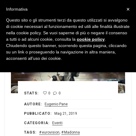
MENU
×
Informativa
Questo sito o gli strumenti terzi da questo utilizzati si avvalgono
di cookie necessari al funzionamento ed utili alle finalità illustrate
nella cookie policy. Se vuoi saperne di più o negare il consenso
a tutti o ad alcuni cookie, consulta la
cookie policy
.
Chiudendo questo banner, scorrendo questa pagina, cliccando
su un link o proseguendo la navigazione in altra maniera,
acconsenti all’uso dei cookie.
STATS:
0
0
AUTORE:
Eugenio Pane
PUBBLICATO:
Mag 21, 2019
CATEGORIA:
Eventi
TAGS:
eurovision
,
Madonna