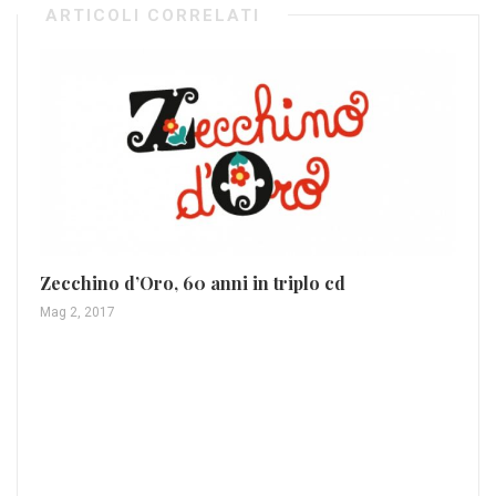
ARTICOLI CORRELATI
Ti
Mag
Zecchino d’Oro, 60 anni in triplo cd
Mag 2, 2017