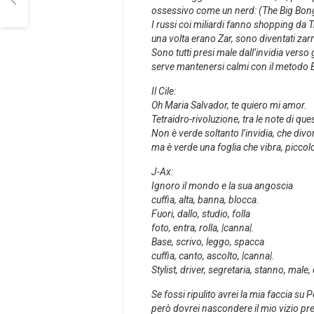
ossessivo come un nerd: (The Big Bon
I russi coi miliardi fanno shopping da 
una volta erano Zar, sono diventati zarr
Sono tutti presi male dall’invidia verso gl
serve mantenersi calmi con il metodo 
Il Cile:
Oh Maria Salvador, te quiero mi amor.
Tetraidro-rivoluzione, tra le note di qu
Non è verde soltanto l’invidia, che divor
ma è verde una foglia che vibra, piccol
J-Ax:
Ignoro il mondo e la sua angoscia
cuffia, alta, banna, blocca.
Fuori, dallo, studio, folla
foto, entra, rolla, |canna|.
Base, scrivo, leggo, spacca
cuffia, canto, ascolto, |canna|.
Stylist, driver, segretaria, stanno, male, 
Se fossi ripulito avrei la mia faccia su 
però dovrei nascondere il mio vizio pref