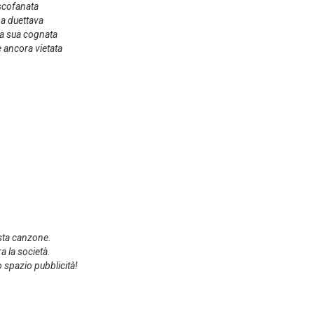
 scofanata
na duettava
 a sua cognata
è ancora vietata
esta canzone.
a la società.
o spazio pubblicità!