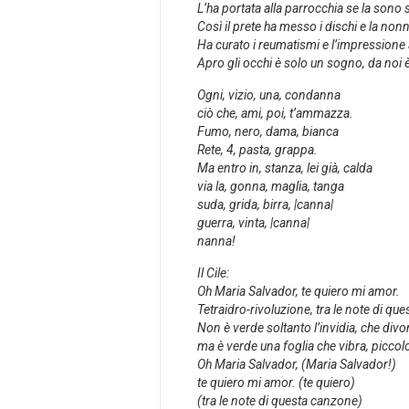
L’ha portata alla parrocchia se la sono
Così il prete ha messo i dischi e la non
Ha curato i reumatismi e l’impressione
Apro gli occhi è solo un sogno, da noi 
Ogni, vizio, una, condanna
ciò che, ami, poi, t’ammazza.
Fumo, nero, dama, bianca
Rete, 4, pasta, grappa.
Ma entro in, stanza, lei già, calda
via la, gonna, maglia, tanga
suda, grida, birra, |canna|
guerra, vinta, |canna|
nanna!
Il Cile:
Oh Maria Salvador, te quiero mi amor.
Tetraidro-rivoluzione, tra le note di qu
Non è verde soltanto l’invidia, che divor
ma è verde una foglia che vibra, piccol
Oh Maria Salvador, (Maria Salvador!)
te quiero mi amor. (te quiero)
(tra le note di questa canzone)