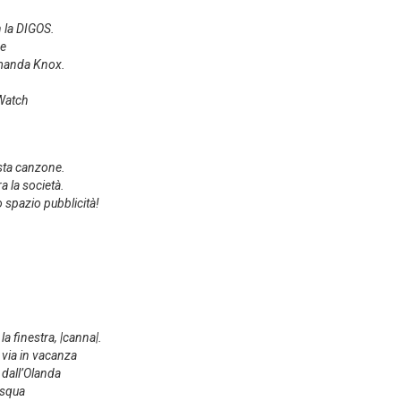
 la DIGOS.
he
Amanda Knox.
iWatch
esta canzone.
a la società.
o spazio pubblicità!
a finestra, |canna|.
 via in vacanza
dall’Olanda
Pasqua