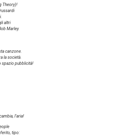
g Theory)!
Trussardi
i.
i altri
Bob Marley.
esta canzone.
a la società.
o spazio pubblicità!
cambia, l’aria!
People
erito, tipo: