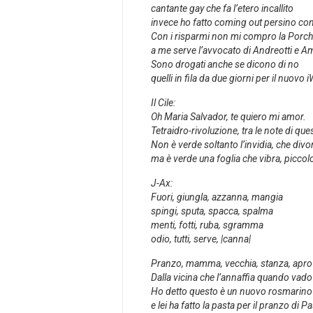
cantante gay che fa l’etero incallito
invece ho fatto coming out persino con
Con i risparmi non mi compro la Porc
a me serve l’avvocato di Andreotti e 
Sono drogati anche se dicono di no
quelli in fila da due giorni per il nuovo 
Il Cile:
Oh Maria Salvador, te quiero mi amor.
Tetraidro-rivoluzione, tra le note di qu
Non è verde soltanto l’invidia, che divor
ma è verde una foglia che vibra, piccol
J-Ax:
Fuori, giungla, azzanna, mangia
spingi, sputa, spacca, spalma
menti, fotti, ruba, sgramma
odio, tutti, serve, |canna|
Pranzo, mamma, vecchia, stanza, apro l
Dalla vicina che l’annaffia quando vado
Ho detto questo è un nuovo rosmarino 
e lei ha fatto la pasta per il pranzo di 