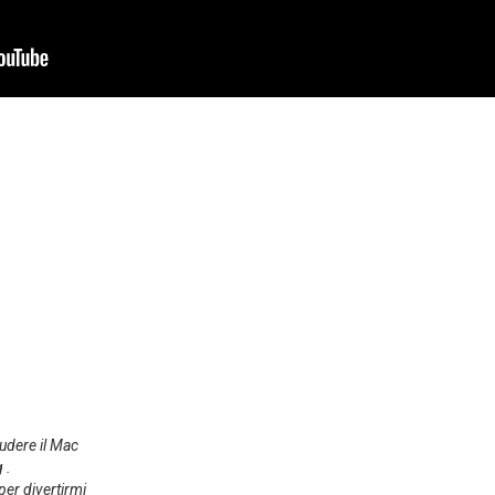
udere il Mac
 .
per divertirmi