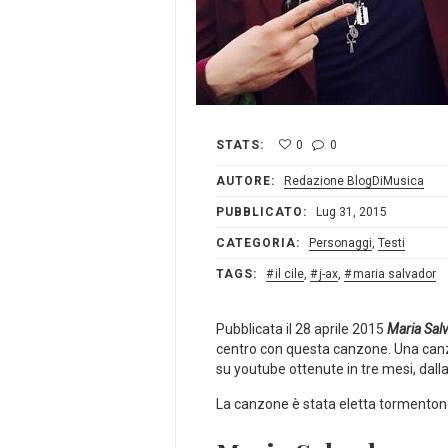
STATS:
0
0
AUTORE:
Redazione BlogDiMusica
PUBBLICATO:
Lug 31, 2015
CATEGORIA:
Personaggi
,
Testi
TAGS:
il cile
,
j-ax
,
maria salvador
Pubblicata il 28 aprile 2015
Maria Sal
centro con questa canzone. Una canzo
su youtube ottenute in tre mesi, dall
La canzone è stata eletta tormentone 