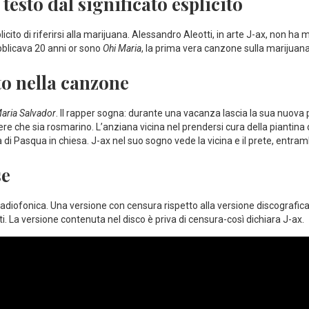
testo dal significato esplicito
ito di riferirsi alla marijuana. Alessandro Aleotti, in arte J-ax, non ha
pubblicava 20 anni or sono
Ohi Maria
, la prima vera canzone sulla marijuana
o nella canzone
aria Salvador
. Il rapper sogna: durante una vacanza lascia la sua nuova p
ere che sia rosmarino. L’anziana vicina nel prendersi cura della pianti
 di Pasqua in chiesa. J-ax nel suo sogno vede la vicina e il prete, entramb
se
adiofonica. Una versione con censura rispetto alla versione discografica.
i. La versione contenuta nel disco è priva di censura-così dichiara J-ax.