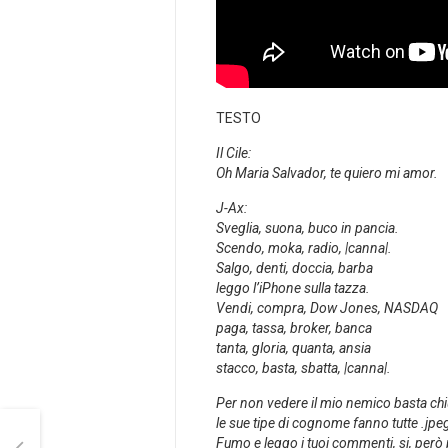
TESTO
Il Cile:
Oh Maria Salvador, te quiero mi amor.
J-Ax:
Sveglia, suona, buco in pancia.
Scendo, moka, radio, |canna|.
Salgo, denti, doccia, barba
leggo l’iPhone sulla tazza.
Vendi, compra, Dow Jones, NASDAQ
paga, tassa, broker, banca
tanta, gloria, quanta, ansia
stacco, basta, sbatta, |canna|.
Per non vedere il mio nemico basta chi
le sue tipe di cognome fanno tutte .jpeg
Fumo e leggo i tuoi commenti, si, però 