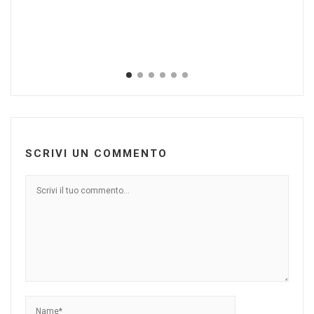
Br
an
Dic
SCRIVI UN COMMENTO