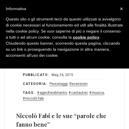
MENU
×
Informativa
Questo sito o gli strumenti terzi da questo utilizzati si avvalgono
di cookie necessari al funzionamento ed utili alle finalità illustrate
nella cookie policy. Se vuoi saperne di più o negare il consenso
a tutti o ad alcuni cookie, consulta la
cookie policy
.
Chiudendo questo banner, scorrendo questa pagina, cliccando
su un link o proseguendo la navigazione in altra maniera,
acconsenti all’uso dei cookie.
STATS:
0
0
AUTORE:
Redazione BlogDiMusica
PUBBLICATO:
Mag 24, 2015
CATEGORIA:
Personaggi
,
Recensioni
TAGS:
approfondimento
,
cantautori
,
musica
,
niccolò fabi
Niccolò Fabi e le sue “parole che
fanno bene”