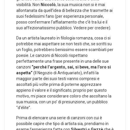
visibilità. Non
Niccolò
, la sua musica non si è mai
allontanata da quell’idea di bellezza che trasmette ai
suoi fedelissimi fans (per esperienza personale,
posso confermare l’affiatamento che c’è tra lui e il
suo affezionatissimo pubblico. Vedere per credere).
Da un artista laureato in filologia romanza, cosa ci si
potrebbe mai aspettare se non testi che, se scritti su
un foglio, potrebbero benissimo essere scambiati per
poesie. Le canzoni di Niccolò rispettano
perfettamente una frase presente in una delle sue
canzoni
“perché l’argento, sai, si beve, ma l’oro si
aspetta”
(Il Negozio di Antiquariato), infatti la
maggior parte dei suoi testi vanno compresi e
ascoltati più volte prima di poterne apprezzare
appieno il valore e il significato; proprio per questo
motivo, mi piace considerare coloro che ascoltano la
sua musica, con un po’ di presunzione, un pubblico
“d’élite”.
Prima di elencare una serie di canzoni con cui è
possibile capire che tipo di artista sia, prendiamo in
esame l’esperienza fatta con
Silvestri
e
Gazzè
che è