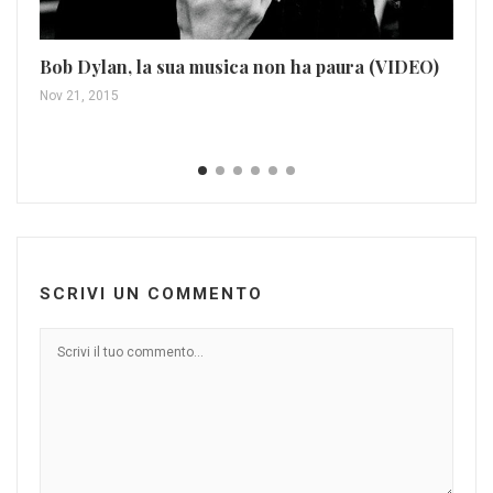
Bob Dylan, la sua musica non ha paura (VIDEO)
“S
Nov 21, 2015
ine
Giu
SCRIVI UN COMMENTO