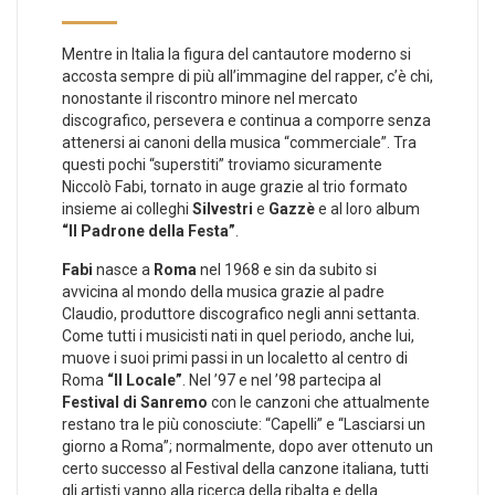
Mentre in Italia la figura del cantautore moderno si
accosta sempre di più all’immagine del rapper, c’è chi,
nonostante il riscontro minore nel mercato
discografico, persevera e continua a comporre senza
attenersi ai canoni della musica “commerciale”. Tra
questi pochi “superstiti” troviamo sicuramente
Niccolò Fabi, tornato in auge grazie al trio formato
insieme ai colleghi
Silvestri
e
Gazzè
e al loro album
“Il Padrone della Festa”
.
Fabi
nasce a
Roma
nel 1968 e sin da subito si
avvicina al mondo della musica grazie al padre
Claudio, produttore discografico negli anni settanta.
Come tutti i musicisti nati in quel periodo, anche lui,
muove i suoi primi passi in un localetto al centro di
Roma
“Il Locale”
. Nel ’97 e nel ’98 partecipa al
Festival di Sanremo
con le canzoni che attualmente
restano tra le più conosciute: “Capelli” e “Lasciarsi un
giorno a Roma”; normalmente, dopo aver ottenuto un
certo successo al Festival della canzone italiana, tutti
gli artisti vanno alla ricerca della ribalta e della