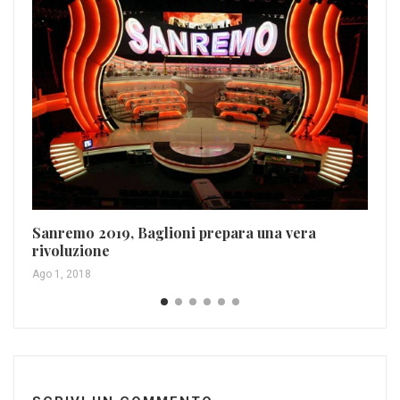
Li
Sanremo 2019, Baglioni prepara una vera
VI
rivoluzione
Mag
Ago 1, 2018