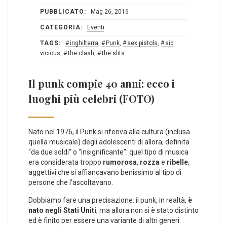
PUBBLICATO:
Mag 26, 2016
CATEGORIA:
Eventi
TAGS:
inghilterra
,
Punk
,
sex pistols
,
sid
vicious
,
the clash
,
the slits
Il punk compie 40 anni: ecco i
luoghi più celebri (FOTO)
Nato nel 1976, il Punk si riferiva alla cultura (inclusa
quella musicale) degli adolescenti di allora, definita
“da due soldi” o “insignificante”: quel tipo di musica
era considerata troppo
rumorosa
,
rozza
e
ribelle
,
aggettivi che si affiancavano benissimo al tipo di
persone che l’ascoltavano.
Dobbiamo fare una precisazione: il punk, in realtà,
è
nato negli Stati Uniti
, ma allora non si è stato distinto
ed è finito per essere una variante di altri generi.