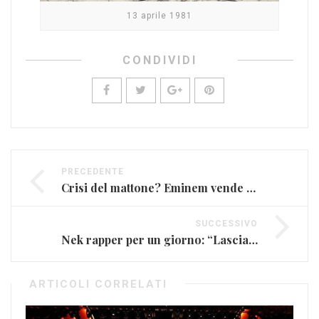
13 aprile 1981
CONDIVIDI
PRECEDENTE
Crisi del mattone? Eminem vende quelli di casa sua
SUCCESSIVO
Nek rapper per un giorno: “Lascia che io sia il tuo brivido più grande dentro le m***nde” (VIDEO)
ARTICOLI CORRELATI