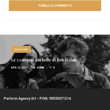
POPULAR
Le 5 canzoni più belle di Bob Dylan
APR 12, 2017
47288
0
Perform Agency Srl – P.IVA: 09335071214.