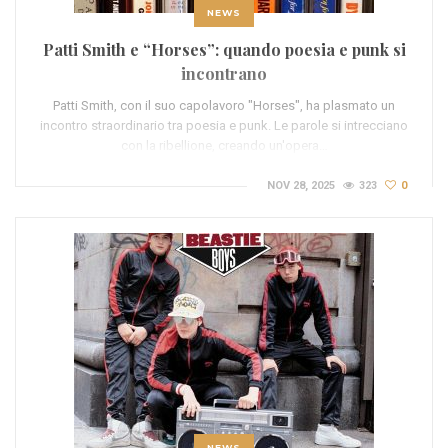
NEWS
Patti Smith e “Horses”: quando poesia e punk si
incontrano
Patti Smith, con il suo capolavoro "Horses", ha plasmato un
incontro straordinario tra poesia e punk. Le parole si intrecciano
con la ribellione, creando un'opera…
NOV 28, 2025
323
0
NEWS