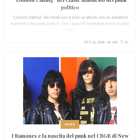
politico
"London Calling" dei Clash non è solo un album, ma un autentico
manifesto del punk politico. Con i suoi riff incendiari e testi incisivi,
cattura…
OTT 16, 2025
643
0
NEWS
I Ramones e la nascita del punk nel CBGB di New