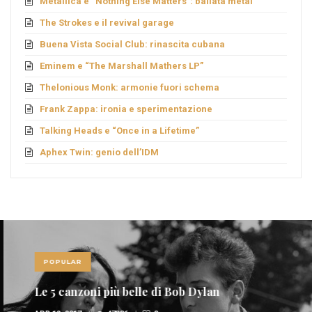
Metallica e “Nothing Else Matters”: ballata metal
The Strokes e il revival garage
Buena Vista Social Club: rinascita cubana
Eminem e “The Marshall Mathers LP”
Thelonious Monk: armonie fuori schema
Frank Zappa: ironia e sperimentazione
Talking Heads e “Once in a Lifetime”
Aphex Twin: genio dell’IDM
POPULAR
Le 5 canzoni più belle di Bob Dylan