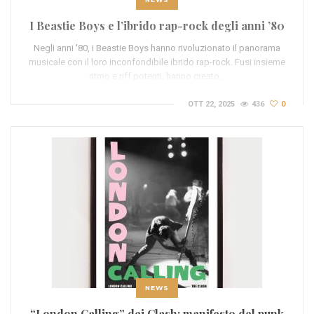
I Beastie Boys e l’ibrido rap-rock degli anni ’80
Negli anni '80, i Beastie Boys hanno rivoluzionato il panorama
musicale con il loro inconfondibile ibrido rap-rock. Fusi insieme
ritmo e riff potenti, hanno creato…
OTT 22, 2025
436
0
NEWS
“London Calling” dei Clash: manifesto del punk