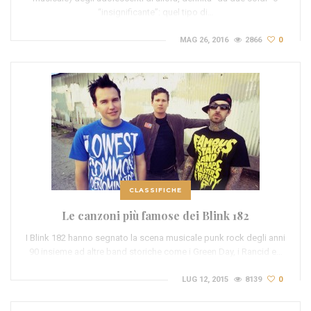
“insignificante”: quel tipo di…
MAG 26, 2016
2866
0
CLASSIFICHE
Le canzoni più famose dei Blink 182
I Blink 182 hanno segnato la scena musicale punk rock degli anni
90 insieme ad altre band storiche come i Green Day, i Rancid e…
LUG 12, 2015
8139
0