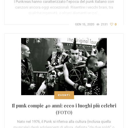
I Punkreas hanno caratterizzato l’epoca del punk italiano con
canzoni ancora oggi eccezionali. Risentire i vecchi brani, tra
qualche ingenuità, e alcuni elementi un po’…
GEN 15, 2020
2131
0
EVENTI
Il punk compie 40 anni: ecco i luoghi più celebri
(FOTO)
Nato nel 1976, il Punk si riferiva alla cultura (inclusa quella
musicale) degli adolescenti di allora, definita “da due soldi” o