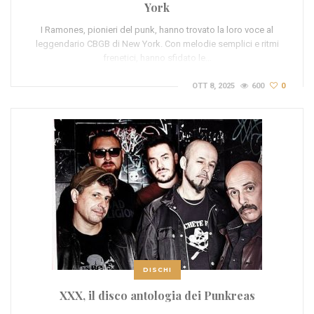
York
I Ramones, pionieri del punk, hanno trovato la loro voce al
leggendario CBGB di New York. Con melodie semplici e ritmi
frenetici, hanno sfidato le…
OTT 8, 2025
600
0
DISCHI
XXX, il disco antologia dei Punkreas