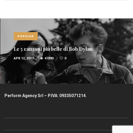
POPULAR
Le 5 canzoni più belle di Bob Dylan
APR 12, 2017
47390
0
Perform Agency Srl – P.IVA: 09335071214.