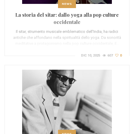
NEWS
La storia del sitar: dallo yoga alla pop culture
occidentale
Il sitar, strumento musicale emblematico dell'India, ha radici
antiche che affondano nella spiritualità dello yoga. Da sonorità
meditative a protagonismo nella pop culture occidentale, il…
DIC 10, 2025
607
0
NEWS