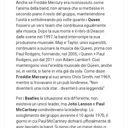
Anche se Freddie Mercury era riconosciuto come
l’anima della band, non amava che si mettesse in
secondo piano il resto del gruppo, mantenendone
l’unità e sottolineando più volte quanto i
Queen
fossero un vero team che contribuiva egualmente
alla musica. Dopo la sua morte e il ritiro di Deacon
dalle scene nel 1997, la band interrompe la sua
produzione musicale. May e Taylor, unici superstiti,
continuano a suonare la musica dei Queen, prima con
Paul Rodgers, formando, nel 2005, i Queen + Paul
Rodgers, poi dal 2011 con Adam Lambert. Così
mantengono viva l’eredità musicale dei Queen, anche
se, in verità, si tiene in vita già da sola. Come disse
Freddie Mercury
al suo amico Chris Smith, nel 1969,
mentre si trovavano in un pub londinese, “Non
diventerò una rock star… diventerò una leggenda”.
Per i
Beatles
la situazione era differente, non
esisteva un unico leader, ma
John Lennon
e
Paul
McCartney
condividevano la leadership. Lo
scioglimento del gruppo avvenne il 10 aprile 1970, il
giorno in cui Paul McCartney dichiarò ufficialmente di
aver lasciato la band. Si pensi che un mese dopo ci