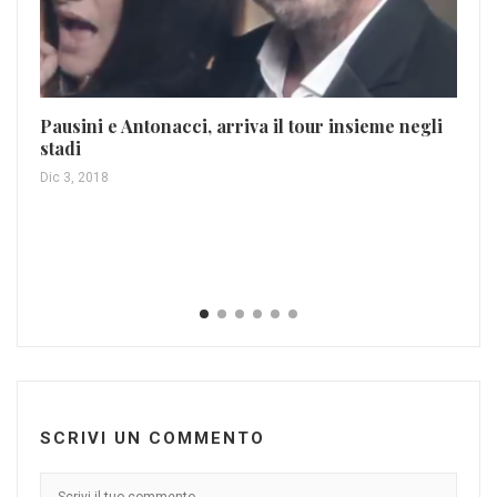
Pausini e Antonacci, arriva il tour insieme negli
Cr
stadi
de
Dic 3, 2018
Ott
SCRIVI UN COMMENTO