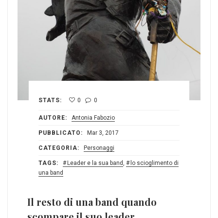
STATS:
0
0
AUTORE:
Antonia Fabozio
PUBBLICATO:
Mar 3, 2017
CATEGORIA:
Personaggi
TAGS:
Leader e la sua band
,
lo scioglimento di
una band
Il resto di una band quando
scompare il suo leader