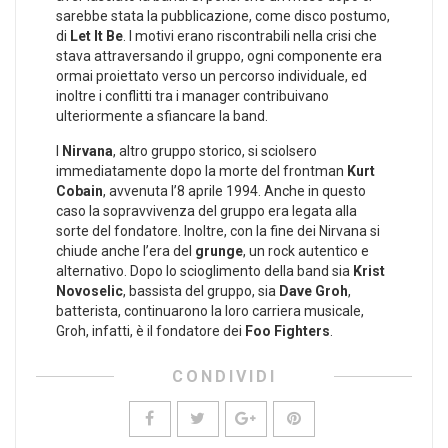
sarebbe stata la pubblicazione, come disco postumo,
di
Let It Be
. I motivi erano riscontrabili nella crisi che
stava attraversando il gruppo, ogni componente era
ormai proiettato verso un percorso individuale, ed
inoltre i conflitti tra i manager contribuivano
ulteriormente a sfiancare la band.
I
Nirvana
, altro gruppo storico, si sciolsero
immediatamente dopo la morte del frontman
Kurt
Cobain
, avvenuta l’8 aprile 1994. Anche in questo
caso la sopravvivenza del gruppo era legata alla
sorte del fondatore. Inoltre, con la fine dei Nirvana si
chiude anche l’era del
grunge
, un rock autentico e
alternativo. Dopo lo scioglimento della band sia
Krist
Novoselic
, bassista del gruppo, sia
Dave Groh
,
batterista, continuarono la loro carriera musicale,
Groh, infatti, è il fondatore dei
Foo Fighters
.
CONDIVIDI