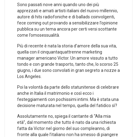
Sono passati nove anni quando uno dei più
apprezzati e amati artisti italiani del nuovo millennio,
autore di hits radiofoniche e di ballads coinvolgenti,
fece coming out provando a sensibilizzare l’opinione
pubblica su un tema ancora per certi versi scottante
come l’omosessualità.
Più di recente è nata la storia d’amore della sua vita,
quella con il cinquantaquattrenne marketing
manager americano Victor. Un amore vissuto a tutto
tondo e con grande trasporto, tanto che, lo scorso 25
giugno, i due sono convolati in gran segreto a nozze a
Los Angeles.
Poi la volontà da parte dello statunitense di celebrare
anche in Italia il matrimonio e così ecco i
festeggiamenti con pochissimi intimi. Ma è stata una
decisione maturata nel tempo, quella del fatidico sì?
Assolutamente no, spiega il cantante di “Alla mia
età”, dal momento che tutto è nato da una richiesta
fatta da Victor nel giorno del suo compleanno, di
fronte alla quale l’italiano non ha smesso di piangere