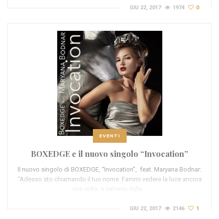
GIU 22, 2017
1974
0
EVENTI
BOXEDGE e il nuovo singolo “Invocation”
Il nuovo singolo di BOXEDGE, “Invocation”, feat. Maryana Bodnar:
“Adesso sto chiamando il tuo nome. Fammi vedere la luce ancora
una volta, e salvami dalla…
GIU 22, 2017
2146
1