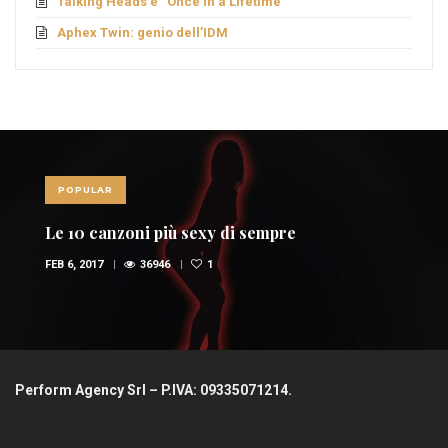
Talking Heads e “Once in a Lifetime”
Aphex Twin: genio dell’IDM
POPULAR
Le 10 canzoni più sexy di sempre
FEB 6, 2017
36946
1
Perform Agency Srl – P.IVA: 09335071214.