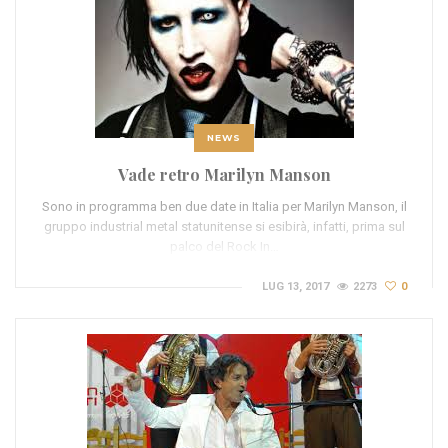
NEWS
Vade retro Marilyn Manson
Sono in programma ben due date in Italia per Marilyn Manson, il
gruppo industrial metal statunitense si esibirà, infatti, prima sul
palco del Rock In…
LUG 13, 2017
2273
0