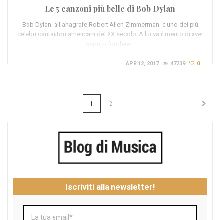
Le 5 canzoni più belle di Bob Dylan
Bob Dylan, all’anagrafe Robert Allen Zimmerman, è uno dei più
celebri cantautori americani del XX secolo. A lui va il merito di aver
saputo fondere…
APR 12, 2017
47239
0
1
2
Iscriviti alla newsletter!