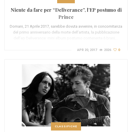
Niente da fare per “Deliverance”, l’EP postumo di
Prince
Domani, 21 Aprile 2017, sarebbe dovuta avvenire, in concomitanza
del primo anniversario della morte dell’artista, la pubblicazione
dell’ep Deliverance: mini album postumo contenente 6 brani,…
APR 20, 2017
2026
0
CLASSIFICHE