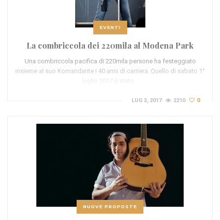
EVENTI
La combriccola dei 220mila al Modena Park
Una combriccola pacifica di 220mila persone ha festeggiato
insieme al suo Komandante i 40 anni di carriera. Quello di sabato 1°
luglio 2017 è stato…
LUG 3, 2017
2210
0
NUOVE PROPOSTE