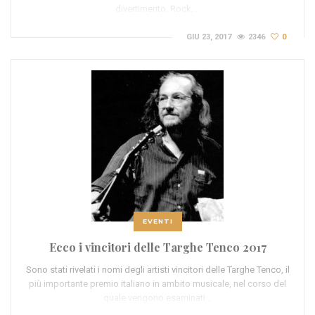
divertimento. Rock,…
GIU 23, 2017
2346
0
EVENTI
Ecco i vincitori delle Targhe Tenco 2017
Sono stati rivelati i nomi degli artisti vincitori delle Targhe Tenco, il
più importante premio italiano in ambito musicale, nel corso del
quale vengono esaminati…