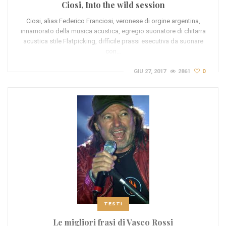
Ciosi, Into the wild session
Ciosi, alias Federico Franciosi, veronese di orgine argentina,
innamorato della musica acustica, egregio suonatore di chitarra
acustica stile Flatpicking, difficile prassi esecutiva da suonare
con…
GIU 27, 2017
2861
0
TESTI
Le migliori frasi di Vasco Rossi