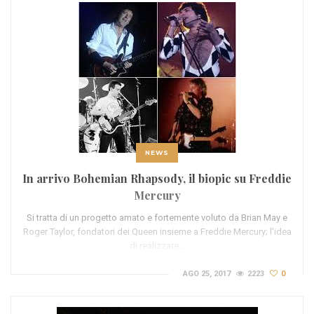
NEWS
In arrivo Bohemian Rhapsody, il biopic su Freddie
Mercury
Si tratta di un progetto amato e fortemente voluto da Brian May e
Roger Taylor, fondatori dei Queen insieme a Freddie Mercury; l’idea
di realizzare…
AGO 25, 2017
2223
0