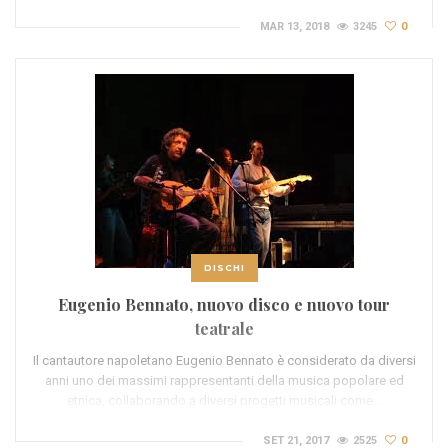
MAR 13, 2018
3245
0
DISCHI
Eugenio Bennato, nuovo disco e nuovo tour
teatrale
Il cantautore napoletano Eugenio Bennato è considerato da diversi
anni uno dei massimi rappresentanti della musica popolare ed
etnica, collaborando a diversi progetti musicali come…
SET 21, 2017
2525
0