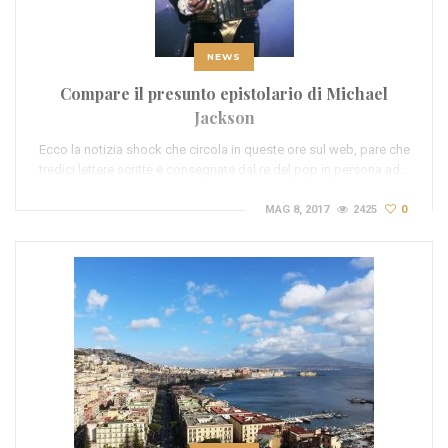
NEWS
Compare il presunto epistolario di Michael
Jackson
Ecco la notizia shock che circola in queste ore sul web, pare che
tredici lettere scritte e consegnate dal re del pop in persona ad…
MAG 8, 2017
2425
0