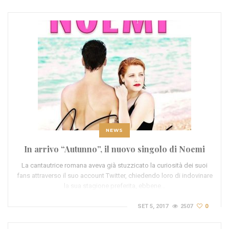
NEWS
In arrivo “Autunno”, il nuovo singolo di Noemi
La cantautrice romana aveva già stuzzicato la curiosità dei suoi
fans attraverso il suo account Twitter, chiedendo loro di indovinare
la sua stagione preferita, ebbene…
SET 5, 2017
2507
0