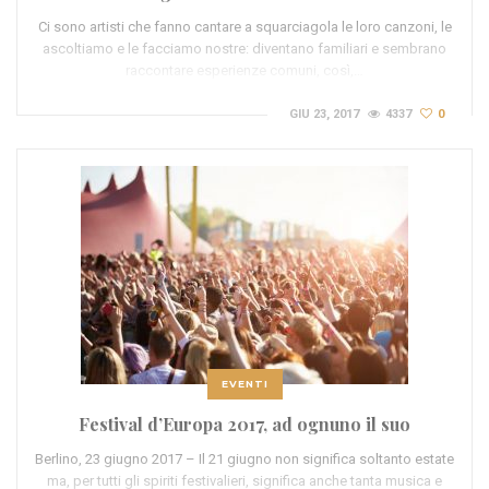
Ci sono artisti che fanno cantare a squarciagola le loro canzoni, le
ascoltiamo e le facciamo nostre: diventano familiari e sembrano
raccontare esperienze comuni, così,…
GIU 23, 2017
4337
0
EVENTI
Festival d’Europa 2017, ad ognuno il suo
Berlino, 23 giugno 2017 – Il 21 giugno non significa soltanto estate
ma, per tutti gli spiriti festivalieri, significa anche tanta musica e