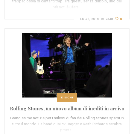
trapper, ossia di cantanti trap. Tra questi, senza dubbio, uno dei
più noti è Sfera…
LUG 5, 2018
2338
0
DISCHI
Rolling Stones, un nuovo album di inediti in arrivo
Grandissime notizie per i milioni di fan dei Rolling Stones sparsi in
tutto il mondo. La band di Mick Jagger e Keith Richards sembra
pronta…