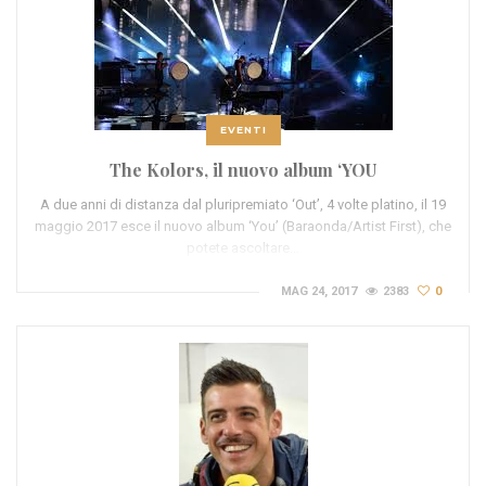
EVENTI
The Kolors, il nuovo album ‘YOU
A due anni di distanza dal pluripremiato ‘Out’, 4 volte platino, il 19
maggio 2017 esce il nuovo album ‘You’ (Baraonda/Artist First), che
potete ascoltare…
MAG 24, 2017
2383
0