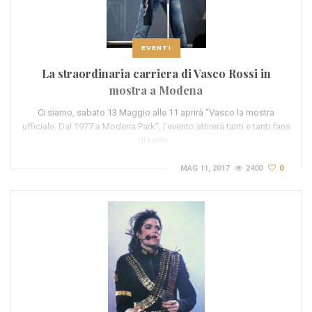
EVENTI
La straordinaria carriera di Vasco Rossi in
mostra a Modena
Ci siamo, sabato 13 Maggio alle 11 aprirà “Vasco la mostra
ufficiale. Dal 1977 a Modena Park“, l’evento attirerà tanti e tanti fans
di tante…
MAG 11, 2017
2400
0