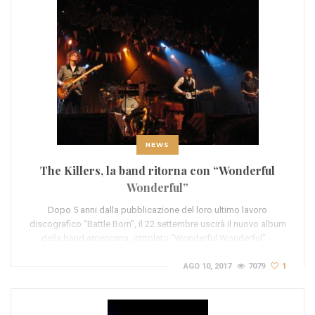
NEWS
The Killers, la band ritorna con “Wonderful
Wonderful”
Dopo 5 anni dalla pubblicazione del loro ultimo lavoro
discografico “Battle Born”, il 22 settembre uscirà il nuovo album
della band americana, intitolato “Wonderful Wonderful”.…
AGO 10, 2017
7079
1