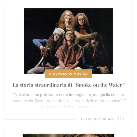
A SCUOLA DI MUSICA
La storia straordinaria di “Smoke on the Water”
“Noi allora non potevamo certo immaginarlo, ma quella era una
canzone che l’avrebbe cambiata, la storia della nostra musica”. E
forse anche della musica rock…
GIU 21, 2017
4515
1