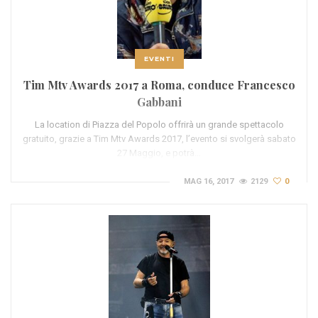
EVENTI
Tim Mtv Awards 2017 a Roma, conduce Francesco
Gabbani
La location di Piazza del Popolo offrirà un grande spettacolo
gratuito, grazie a Tim Mtv Awards 2017, l’evento si svolgerà sabato
27 Maggio, e potrà…
MAG 16, 2017
2129
0