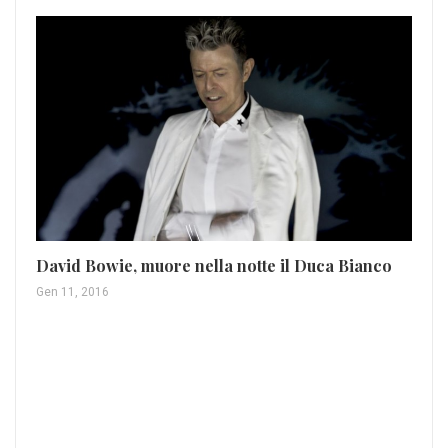
Mo
Mar
David Bowie, muore nella notte il Duca Bianco
Gen 11, 2016