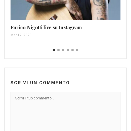
Enrico Nigotti live su Instagram
Ir
Ca
Mar 12, 2020
Gen
SCRIVI UN COMMENTO