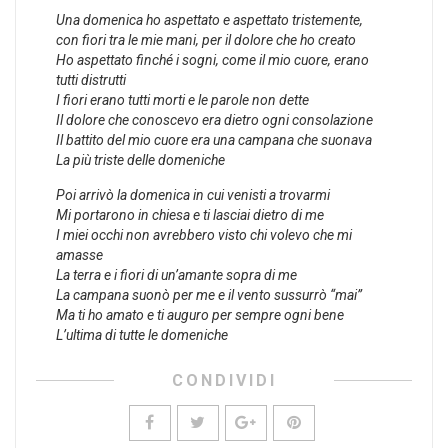
Una domenica ho aspettato e aspettato tristemente,
con fiori tra le mie mani, per il dolore che ho creato
Ho aspettato finché i sogni, come il mio cuore, erano
tutti distrutti
I fiori erano tutti morti e le parole non dette
Il dolore che conoscevo era dietro ogni consolazione
Il battito del mio cuore era una campana che suonava
La più triste delle domeniche
Poi arrivò la domenica in cui venisti a trovarmi
Mi portarono in chiesa e ti lasciai dietro di me
I miei occhi non avrebbero visto chi volevo che mi
amasse
La terra e i fiori di un’amante sopra di me
La campana suonò per me e il vento sussurrò “mai”
Ma ti ho amato e ti auguro per sempre ogni bene
L’ultima di tutte le domeniche
CONDIVIDI