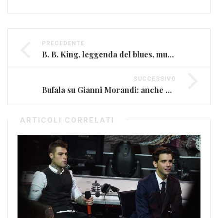
PRECEDENTE
B. B. King, leggenda del blues, muore a 89 anni
SUCCESSIVO
Bufala su Gianni Morandi: anche Rockol abbocca
ARTICOLI CORRELATI
Ap
(V
Mag