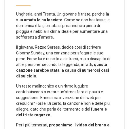
Ungheria, anni Trenta. Un giovane è triste, perché
la
sua amata lo ha lasciato
. Come se non bastasse, e
domenica è la giornata si preannuncia piena di
pioggia e nebbia, il clima ideale per aumentare una
sofferenza d’amore.
Il giovane, Rezso Seress, decide così di scrivere
Gloomy Sunday, una canzone per sfogare le sue
pene. Forse lui è riuscito a distrarsi, ma a discapito di
altre persone: secondo la leggenda, infatti,
questa
canzone sarebbe stata la causa di numerosi casi
di suicidio
.
Un testo malinconico e un ritmo lugubre
contribuiscono a creare un’atmosfera di paura e
suggestione. Ennesima invenzione del web per
creduloni? Forse. Di certo, la canzone non è delle più
allegre, dato che parla del tormento e del
funerale
del triste ragazzo
.
Per i più temerari,
proponiamo il video del brano e