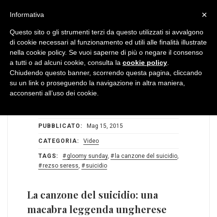
MENU
×
Informativa
Questo sito o gli strumenti terzi da questo utilizzati si avvalgono
di cookie necessari al funzionamento ed utili alle finalità illustrate
nella cookie policy. Se vuoi saperne di più o negare il consenso
a tutti o ad alcuni cookie, consulta la
cookie policy
.
Chiudendo questo banner, scorrendo questa pagina, cliccando
su un link o proseguendo la navigazione in altra maniera,
acconsenti all’uso dei cookie.
STATS:
0
0
AUTORE:
Redazione BlogDiMusica
PUBBLICATO:
Mag 15, 2015
CATEGORIA:
Video
TAGS:
gloomy sunday
,
la canzone del suicidio
,
rezso seress
,
suicidio
La canzone del suicidio: una
macabra leggenda ungherese