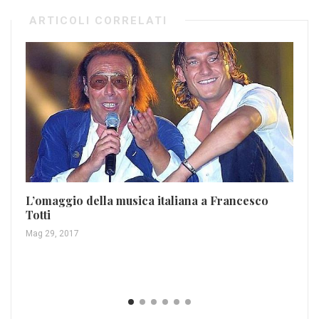
ARTICOLI CORRELATI
L’omaggio della musica italiana a Francesco
Totti
Mag 29, 2017
I 
br
Ott