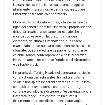
estetica totale. Questa dimensione performativa ‌ha
ispirato ‍moltissimi artisti e risulta ancora oggi un
riferimento imprescindibile⁣ per chi vuole studiare
l’interazione tra musica e spettacolo.
Il loro lascito più duraturo, forse, è‌ la liberazione dai
rigori ‍dei generi predefiniti,​ una vera e propria lezione
di libertà creativa. essi hanno dimostrato che‍ la
musica può essere un laboratorio in cui ogni
elemento, dal ritmo all’intonazione, può essere
manipolato per comunicare sensazioni complesse e
sfumate. Questa eredità è palpabile non solo nelle
colonne sonore contemporanee o nelle produzioni
indie, ma anche nelle nuove frontiere ‌dell’elettronica
e dell’option rock.
l’impronta dei Talking⁣ Heads nel panorama musicale
consta di una perfetta sintesi tra radici artistiche
solide e una spinta inesorabile verso il ​futuro. ‌La loro
⁤capacità di innovare senza snaturarsi, di integrare
culture e tecnologie, e di creare un’esperienza sonora
integrata⁣ rende‌ il loro contributo un punto di
riferimento imprescindibile per chiunque voglia