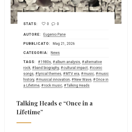
STATS:
0
0
AUTORE:
Eugenio Pane
PUBBLICATO:
Mag 21, 2026
CATEGORIA:
News
TAGS:
1980s
,
album analysis
,
alternative
rock
,
band biography
,
cultural impact
,
iconic
songs
,
lyrical themes
,
MTV era
,
music
,
music
history
,
musical innovation
,
New Wave
,
Once in
a Lifetime
,
rock music
,
Talking Heads
Talking Heads e “Once in a
Lifetime”