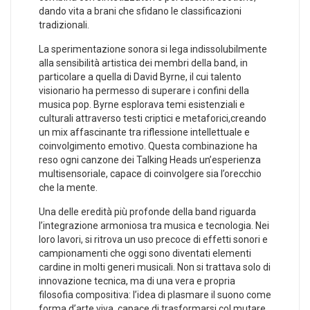
dando vita a‍ brani che sfidano le classificazioni
tradizionali.
La sperimentazione sonora si lega indissolubilmente
alla sensibilità artistica dei membri della band, in
particolare a quella​ di David‌ Byrne, il ‍cui talento
visionario‍ ha permesso di superare i confini⁢ della
musica pop. Byrne esplorava temi esistenziali e
culturali attraverso testi criptici e metaforici,creando
un mix affascinante tra riflessione intellettuale e
coinvolgimento emotivo. Questa combinazione ha
reso ogni canzone dei Talking Heads un’esperienza
multisensoriale, capace di coinvolgere sia l’orecchio
che la mente.
Una delle eredità più profonde della band riguarda
⁢l’integrazione armoniosa tra musica ⁤e tecnologia. Nei
loro lavori, si ritrova un uso precoce di effetti sonori e
campionamenti che oggi sono diventati elementi
cardine in molti generi musicali. Non si trattava solo ⁣di
innovazione tecnica, ma di una vera e propria
filosofia compositiva:⁤ l’idea di plasmare il suono come
forma‍ d’arte viva,⁢ capace di trasformarsi col mutare