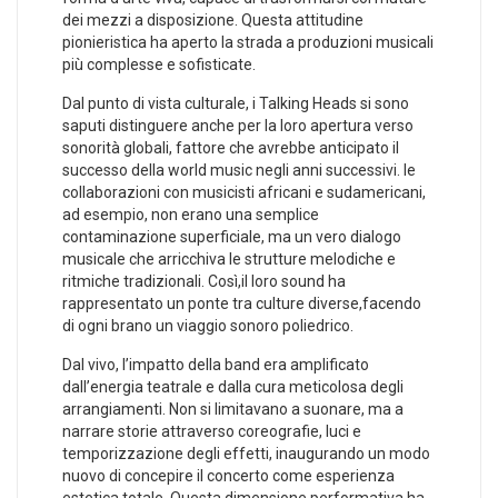
dei mezzi a ⁢disposizione. Questa attitudine
pionieristica ha aperto la⁢ strada a produzioni musicali
più⁤ complesse e sofisticate.
Dal punto di vista culturale, i Talking Heads ⁤si sono
saputi distinguere anche per la loro apertura verso
⁤sonorità globali, fattore che avrebbe anticipato il
successo​ della world music negli anni successivi. le
collaborazioni con musicisti africani e‍ sudamericani,
ad esempio,‌ non erano una semplice
⁣contaminazione superficiale, ma un vero dialogo
musicale che arricchiva le strutture melodiche e
ritmiche tradizionali. Così,il loro ⁣sound ha
rappresentato un ponte tra culture diverse,facendo
di ogni brano un viaggio sonoro poliedrico.
Dal vivo, l’impatto ​della band era amplificato
⁤dall’energia teatrale e dalla ⁣cura meticolosa degli
arrangiamenti. Non si limitavano a‍ suonare, ma a
narrare storie attraverso coreografie, luci e
temporizzazione degli effetti, inaugurando un ‍modo
nuovo di​ concepire il concerto come esperienza