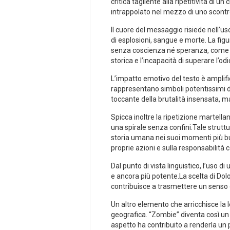
critica ‍tagliente alla‍ ripetitività di
intrappolato nel mezzo di uno scontro
Il cuore del messaggio risiede ⁣nell’u
di esplosioni, sangue e morte. La fig
senza coscienza ‍né speranza,‌ come se
storica​ e l’incapacità di superare l’o
L’impatto emotivo del testo è amplifica
rappresentano simboli ⁤potentissimi d
toccante della brutalità insensata, ma
Spicca inoltre⁣ la ripetizione martell
una⁣ spirale senza confini.Tale struttur
storia ⁤umana nei suoi momenti ‌più bu
proprie azioni e⁤ sulla responsabilità c
Dal punto di vista linguistico, l’uso
e ancora più potente.La scelta di ​Do
contribuisce a ⁤trasmettere un ‍senso di
Un ‌altro elemento ​che arricchisce la​ 
geografica. “Zombie” ⁤diventa così un
aspetto ha ⁣contribuito ‌a‍ renderla u