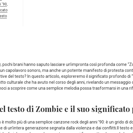
i '90
,
icato
esto
, pochi brani hanno saputo lasciare un’impronta così profonda come “Zo
n‌ capolavoro sonoro, ma anche un ‍potente manifesto⁤ di ⁣protesta contro 
ive del testo? In questo articolo, esploreremo il significato profondo‍ di
atto culturale che ha avuto nel corso degli anni, rivelando un messaggio 
ci a scoprire come ⁣una semplice ⁢melodia possa ​trasformarsi in ⁣una ri
el testo di Zombie e il suo‍ significat
 ⁢è molto più di una semplice⁢ canzone rock ‌degli anni ’90: è‌ un grido di ⁣
e di un’intera generazione segnata dalla violenza ‌e dai conflitti.Il testo‍