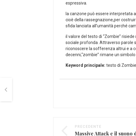
espressiva.
la canzone⁢ può essere interpretata ​
cioè della rassegnazione,per‍ costruir
‍sfida lanciata all’umanità perché camb
il valore del ⁣testo ‍di “Zombie” risied
sociale profonda. ‌Attraverso parole s
riconoscere la sofferenza altrui e ​a 
decenni,“zombie”⁣ rimane un simbolo 
Keyword principale:
testo di Zombi
PRECEDENTE
Massive Attack e il suono d