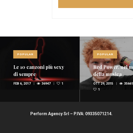
POPULAR
POPULAR
Le 10 canzoni più sexy
Red Power, nel 
di sempre
della musica
spopolano i rossi
FEB 6, 2017
36947
1
OTT 29, 2015
35661
(FOTO E VIDEO)
1
Perform Agency Srl – P.IVA: 09335071214.