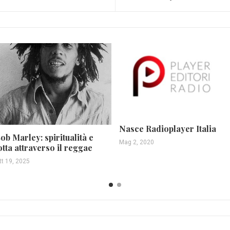
Nasce Radioplayer Italia
ob Marley: spiritualità e
Mag 2, 2020
otta attraverso il reggae
tt 19, 2025