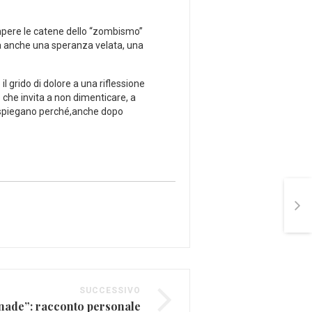
ompere le catene‌ dello “zombismo”
 ma anche una speranza velata,‌ una
⁢il grido di dolore a una riflessione
 che invita a non​ dimenticare, a
tà spiegano perché,anche dopo⁢
SUCCESSIVO
ade”: racconto personale