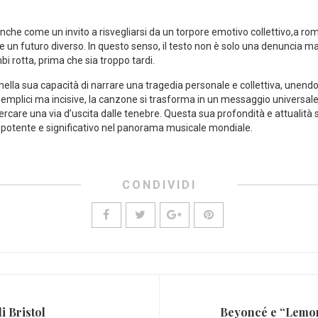
anche come⁤ un invito a risvegliarsi da un torpore emotivo collettivo,a r
e un futuro ⁢diverso. In ⁣questo senso,​ il testo non è solo​ una denuncia
i rotta, prima che sia‌ troppo tardi.
e nella sua capacità ⁤di narrare una tragedia personale e ‍collettiva, unendo 
emplici ma ⁢incisive, la canzone si ⁢trasforma in ⁢un messaggio universale
⁤cercare una via d’uscita dalle tenebre. ⁤Questa ⁤sua‌ profondità e attuali
potente e significativo nel panorama musicale‍ mondiale. ⁣
e
CONDIVIDI
i Bristol
Beyoncé e “Lemon