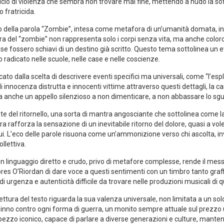
 un ciclo di violenza ⁤che sembra⁣ non trovare ​mai fine, ⁣mettendo a nudo la s
 fratricida.
so della parola “Zombie”, intesa ​come metafora di un’umanità domata, inc
ura del “zombie”‍ non rappresenta solo i⁤ corpi‌ senza vita, ma anche colo
 fossero schiavi di un⁤ destino già​ scritto. Questo tema sottolinea un e
dio radicato nelle scuole, nelle case e nelle coscienze.
to dalla scelta di descrivere eventi specifici ‍ma ‍universali,‌ come “l’esp
i innocenza distrutta e innocenti vittime.attraverso questi ‍dettagli, ‌l
 anche‍ un appello silenzioso a‍ non dimenticare, ⁤a‌ non⁣ abbassare lo sgua
ante del ritornello, una sorta di mantra angosciante che sottolinea come l
a ‍rafforza la sensazione di un inevitabile‍ ritorno⁤ del dolore, quasi a⁤ vole
i. L’eco delle parole risuona come un’ammonizione‍ verso chi ascolta, inv
ollettiva.
 di un linguaggio diretto e crudo, privo di metafore complesse, rende il 
lores O’Riordan di dare⁢ voce a questi sentimenti con ‍un timbro tanto gr
‌ urgenza e autenticità difficile ⁣da trovare nelle produzioni ⁤musicali‍ di 
lettura del testo riguarda la ⁢sua valenza universale, non​ limitata a un solo
 inno contro‍ ogni forma di guerra,‍ un​ monito sempre attuale ‍sul prezzo
n pezzo iconico, ​capace‍ di parlare a diverse ​generazioni e culture, mant