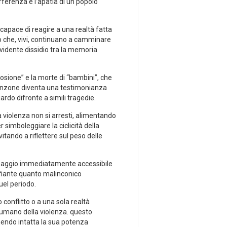
offerenza e l’apatia ⁤di un popolo
apace di‌ reagire⁣ a una realtà fatta
ro che, vivi, continuano a camminare
vidente dissidio tra⁣ la memoria
losione” e la morte di​ “bambini”, che
a canzone diventa una testimonianza
rdo difronte a simili⁣ tragedie.
a violenza non si arresti, alimentando
r simboleggiare⁢ la ciclicità della
itando a riflettere sul peso delle
messaggio immediatamente accessibile
affiante quanto malinconico
quel periodo.
 conflitto o a una⁤ sola realtà
 umano della⁤ violenza. questo
enendo​ intatta la sua potenza