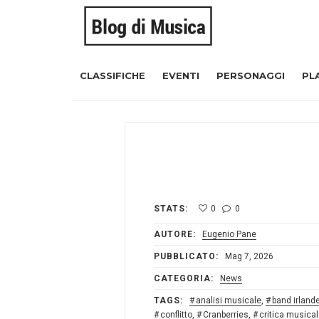
CLASSIFICHE
EVENTI
PERSONAGGI
PL
STATS:
0
0
AUTORE:
Eugenio Pane
PUBBLICATO:
Mag 7, 2026
CATEGORIA:
News
TAGS:
analisi musicale
,
band irland
conflitto
,
Cranberries
,
critica musica