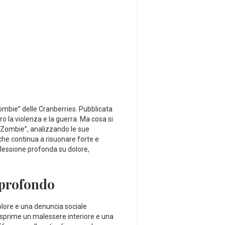
mbie” delle⁤ Cranberries. Pubblicata
la ⁤violenza​ e la guerra. Ma cosa⁤ si
 “Zombie”, analizzando le ‌sue
che continua a risuonare forte e⁢
flessione profonda su dolore,
o profondo
dolore e⁢ una denuncia sociale
 esprime ⁣un malessere interiore e una