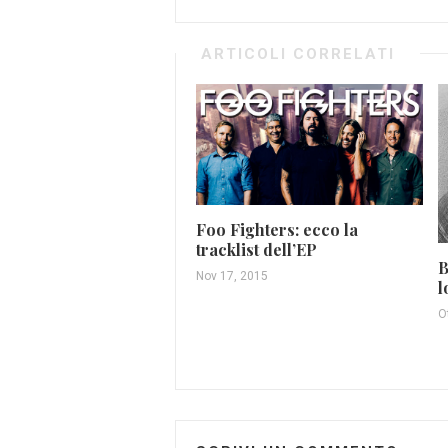
ARTICOLI CORRELATI
Foo Fighters: ecco la
tracklist dell’EP
B
Nov 17, 2015
l
O