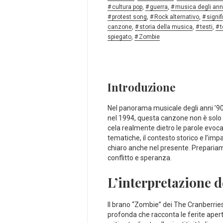
cultura pop
,
guerra
,
musica degli ann
protest song
,
Rock alternativo
,
signif
canzone
,
storia della musica
,
testi
,
t
spiegato
,
Zombie
Introduzione
Nel panorama musicale degli anni ’90
nel⁢ 1994, questa canzone non è solo u
cela realmente dietro le parole evocat
tematiche, il contesto storico e l’imp
chiaro anche nel presente. Prepariamo
conflitto e speranza.
L’interpretazione d
Il brano​ “Zombie” dei The⁢ Cranberries
profonda che​ racconta le ferite apert