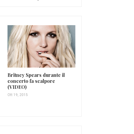
Britney Spears durante il
Scorpions e “Wind of
concerto fa scalpore
Change”: caduta del M
(VIDEO)
Giu 2, 2026
Ott 19, 2015