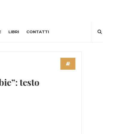
E
LIBRI
CONTATTI
ie”: testo