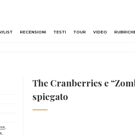
AYLIST
RECENSIONI
TESTI
TOUR
VIDEO
RUBRICH
The Cranberries e “Zomb
spiegato
ese
,
le
,