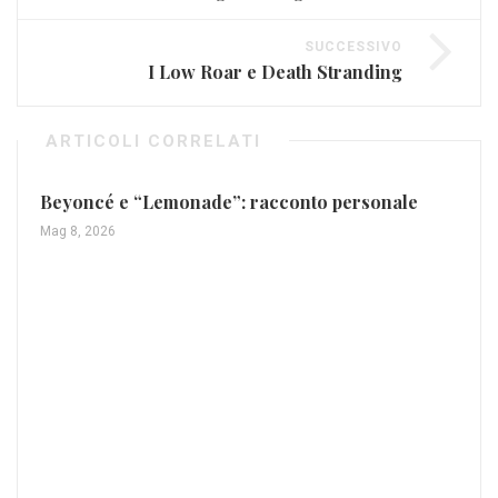
SUCCESSIVO
I Low Roar e Death Stranding
ARTICOLI CORRELATI
Beyoncé e “Lemonade”: racconto personale
Mag 8, 2026