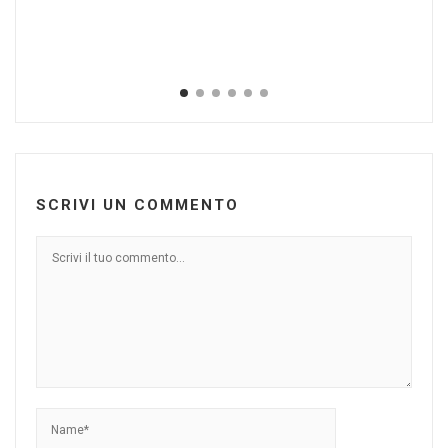
Ka
VI
Mag
SCRIVI UN COMMENTO