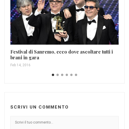
Festival di Sanremo, ecco dove ascoltare tutti i
brani in gara
Na
Feb 14, 2016
Dic
SCRIVI UN COMMENTO