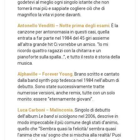
godetevi al meglio ogni singolo istante che non
tornerà mai più e sappiate cogliere ciò che di
magnifico la vita vi pone davanti.
Antonello Venditti – Notte prima degli esami
. È la
canzone per antonomasia in questi casi, quella
entrata a far parte nel 1984 del 45 giri assieme
all’altra grande hit Ci vorrebbe un amico. “Io mi
ricordo quattro ragazzi con la chitarra e un
pianoforte sulla spalla…”, e tutto il resto è storia della
musica.
Alphaville – Forever Young
. Brano scritto e cantato
dalla band synth-pop tedesca nel 1984 nell’album di
debutto. Sono state successivamente tratte
numerose versioni, anche remix, tutte con un solo
monito: essere “eternamente giovani”.
Luca Carboni – Malinconia
. Singolo di debutto
dell’album
Le band si sciolgono
nel 2006, descrive in
modo impeccabile il più comune degli stati d’animo,
quello che “Sembra quasi la felicità/ sembra quasi
l’anima che va/ sogno che si mischia alla realtà/ Puoi