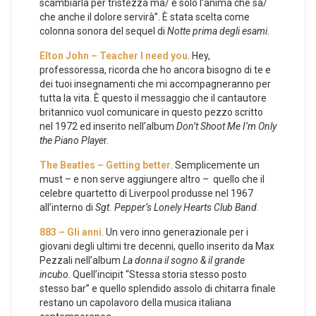
scambiarla per tristezza ma/ è solo l’anima che sa/
che anche il dolore servirà”. È stata scelta come
colonna sonora del sequel di
Notte prima degli esami
.
Elton John – Teacher I need you
. Hey,
professoressa, ricorda che ho ancora bisogno di te e
dei tuoi insegnamenti che mi accompagneranno per
tutta la vita. È questo il messaggio che il cantautore
britannico vuol comunicare in questo pezzo scritto
nel 1972 ed inserito nell’album
Don’t Shoot Me I’m Only
the Piano Playe
r.
The Beatles – Getting better
. Semplicemente un
must – e non serve aggiungere altro – quello che il
celebre quartetto di Liverpool produsse nel 1967
all’interno di
Sgt. Pepper’s Lonely Hearts Club Band
.
883 – Gli anni
. Un vero inno generazionale per i
giovani degli ultimi tre decenni, quello inserito da Max
Pezzali nell’album
La donna il sogno & il grande
incubo
. Quell’incipit “Stessa storia stesso posto
stesso bar” e quello splendido assolo di chitarra finale
restano un capolavoro della musica italiana