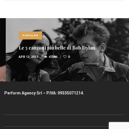
POPULAR
Le 5 canzoni più belle di Bob Dylan
APR 12, 2017
47386
0
Perform Agency Srl – P.IVA: 09335071214.