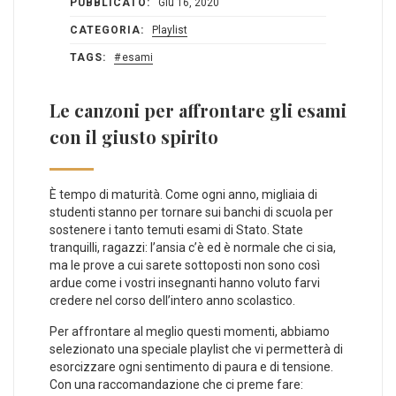
PUBBLICATO:
Giu 16, 2020
CATEGORIA:
Playlist
TAGS:
esami
Le canzoni per affrontare gli esami
con il giusto spirito
È tempo di maturità. Come ogni anno, migliaia di
studenti stanno per tornare sui banchi di scuola per
sostenere i tanto temuti esami di Stato. State
tranquilli, ragazzi: l’ansia c’è ed è normale che ci sia,
ma le prove a cui sarete sottoposti non sono così
ardue come i vostri insegnanti hanno voluto farvi
credere nel corso dell’intero anno scolastico.
Per affrontare al meglio questi momenti, abbiamo
selezionato una speciale playlist che vi permetterà di
esorcizzare ogni sentimento di paura e di tensione.
Con una raccomandazione che ci preme fare: