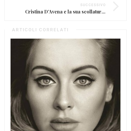
SUCCESSIVO
Cristina D’Avena e la sua scollatura social (FOTO)
ARTICOLI CORRELATI
Qu
Ott