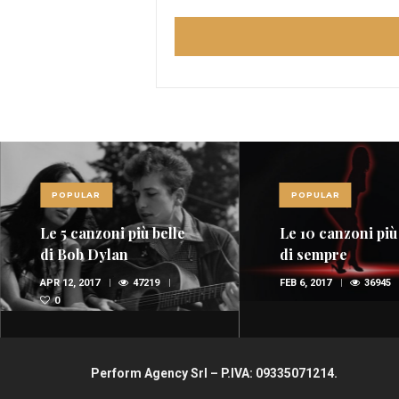
POPULAR
POPULAR
Le 5 canzoni più belle
Le 10 canzoni più
di Bob Dylan
di sempre
APR 12, 2017
47219
FEB 6, 2017
36945
0
Perform Agency Srl – P.IVA: 09335071214.