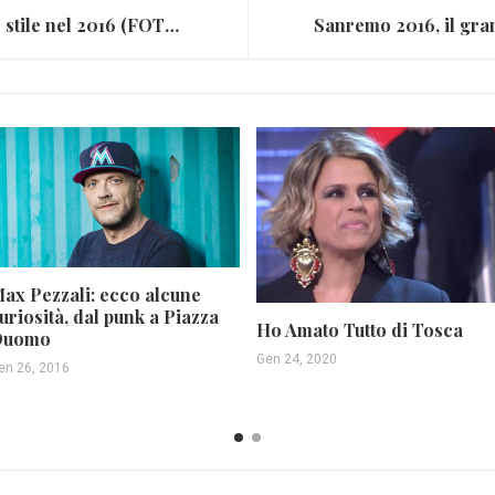
Incubus: ritorno in grande stile nel 2016 (FOTO)
ax Pezzali: ecco alcune
uriosità, dal punk a Piazza
Ho Amato Tutto di Tosca
Duomo
Gen 24, 2020
en 26, 2016