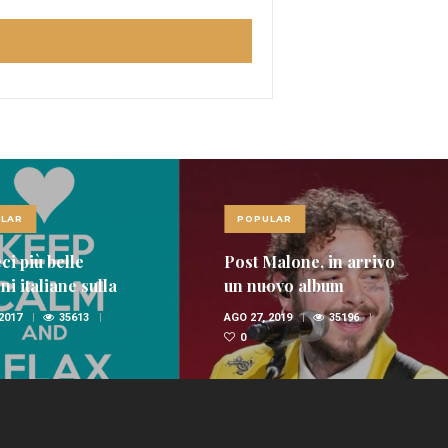
LAR
POPULAR
ci più belle
Post Malone, in arrivo
i italiane sulla
un nuovo album
nica
 2017
35613
AGO 27, 2019
35196
0