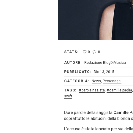
STATS:
0
0
AUTORE:
Redazione BlogDiMusica
PUBBLICATO:
Dic 13, 2015
CATEGORIA:
News
,
Personaggi
TAGS:
barbie nazista
,
camille paglia
swift
Dure parole della saggista
Camille P
soprattutto le abitudini della bionda
L’accusa è stata lanciata per via del