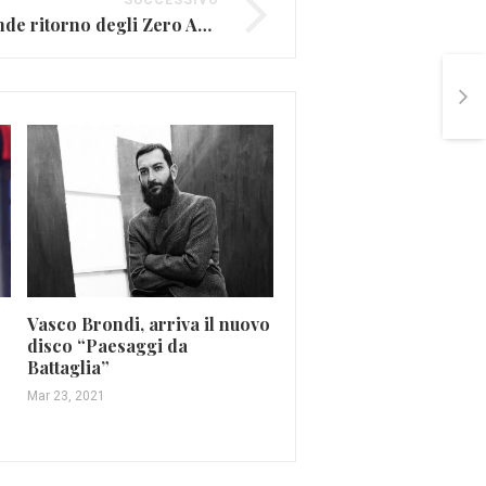
SUCCESSIVO
Sanremo 2016, il grande ritorno degli Zero Assoluto
Gianna Nannini prepar
“Amore gigante”
Vasco Brondi, arriva il nuovo
Lug 3, 2017
disco “Paesaggi da
Battaglia”
Mar 23, 2021