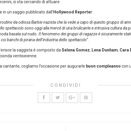
cenni, si sta cercando di attuare.
te in un saggio pubblicato dall’
Hollywood Reporter
:
routine da odiosa Barbie nazista che la vede a capo di questo gruppo di amic
lo spettacolo sono oggi alla mercé di una brulicante e intrusiva cultura da p
 moda basata sul nudo. Il fenomeno dei gruppi di ragazze è sicuramente stat
 coi banchi di pirana dell’industria dello spettacolo”.
riferisce la saggista è composto da
Selena Gomez
,
Lena Dunham
,
Cara 
a bionda ventiseienne.
lla cantante, cogliamo l’occasione per augurarle
buon compleanno
con u
CONDIVIDI