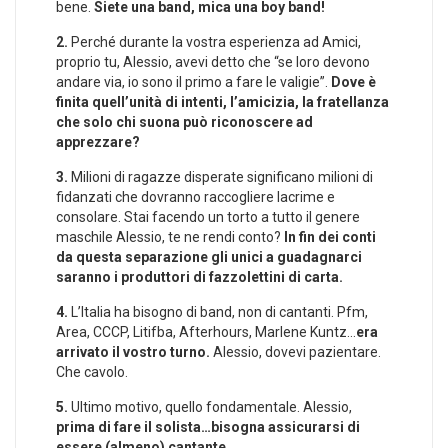
bene.
Siete una band, mica una boy band!
2.
Perché durante la vostra esperienza ad Amici,
proprio tu, Alessio, avevi detto che “se loro devono
andare via, io sono il primo a fare le valigie”.
Dove è
finita quell’unità di intenti, l’amicizia, la fratellanza
che solo chi suona può riconoscere ad
apprezzare?
3.
Milioni di ragazze disperate significano milioni di
fidanzati che dovranno raccogliere lacrime e
consolare. Stai facendo un torto a tutto il genere
maschile Alessio, te ne rendi conto?
In fin dei conti
da questa separazione gli unici a guadagnarci
saranno i produttori di fazzolettini di carta.
4.
L’Italia ha bisogno di band, non di cantanti. Pfm,
Area, CCCP, Litifba, Afterhours, Marlene Kuntz…
era
arrivato il vostro turno.
Alessio, dovevi pazientare.
Che cavolo.
5.
Ultimo motivo, quello fondamentale. Alessio,
prima di fare il solista…bisogna assicurarsi di
essere (almeno) cantante.