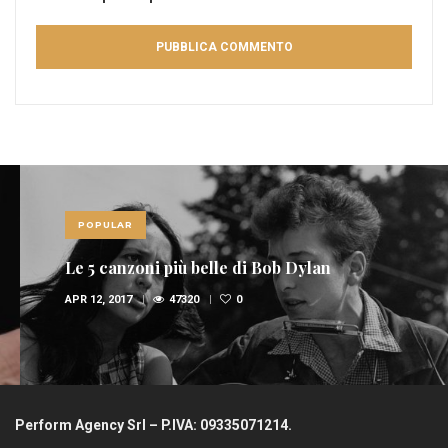
POPULAR
Le 5 canzoni più belle di Bob Dylan
APR 12, 2017
47320
0
Perform Agency Srl – P.IVA: 09335071214.