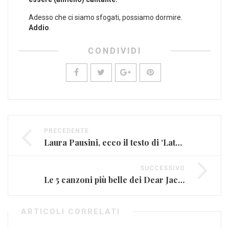
Adesso che ci siamo sfogati, possiamo dormire.
Addio
.
CONDIVIDI
PRECEDENTE
Laura Pausini, ecco il testo di ‘Lato destro del cuore’
SUCCESSIVO
Le 5 canzoni più belle dei Dear Jack: #rivogliamoalessioneidearjack
ARTICOLI CORRELATI