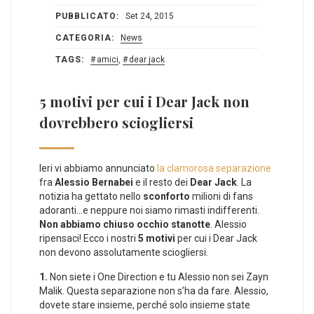
PUBBLICATO:
Set 24, 2015
CATEGORIA:
News
TAGS:
amici
,
dear jack
5 motivi per cui i Dear Jack non
dovrebbero sciogliersi
Ieri vi abbiamo annunciato
la clamorosa separazione
fra
Alessio Bernabei
e il resto dei
Dear Jack
. La
notizia ha gettato nello
sconforto
milioni di fans
adoranti…e neppure noi siamo rimasti indifferenti.
Non abbiamo chiuso occhio stanotte
. Alessio
ripensaci! Ecco i nostri
5 motivi
per cui i Dear Jack
non devono assolutamente sciogliersi.
1.
Non siete i One Direction e tu Alessio non sei Zayn
Malik. Questa separazione non s’ha da fare. Alessio,
dovete stare insieme, perché solo insieme state