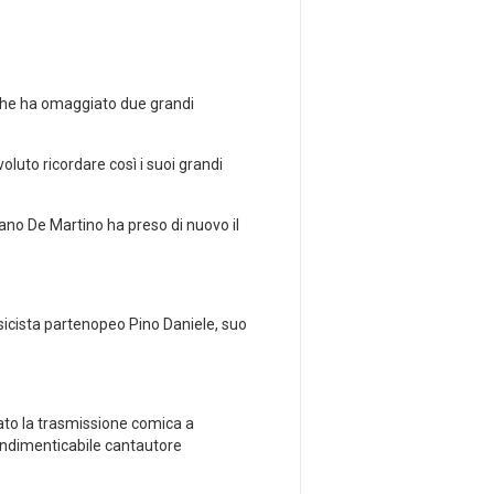
che ha omaggiato due grandi
oluto ricordare così i suoi grandi
no De Martino ha preso di nuovo il
usicista partenopeo Pino Daniele, suo
ato la trasmissione comica a
 indimenticabile cantautore