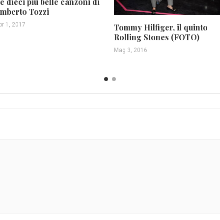
e dieci più belle canzoni di
mberto Tozzi
pr 1, 2017
Tommy Hilfiger, il quinto
Rolling Stones (FOTO)
Mag 3, 2016