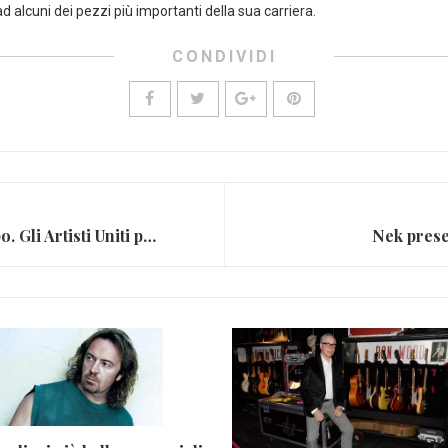
ad alcuni dei pezzi più importanti della sua carriera.
CONDIVIDI
Sisma L’Aquila 10 anni dopo. Gli Artisti Uniti per l’Abruzzo in “Domani”
Nek presen