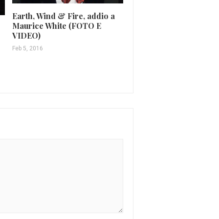
Earth, Wind & Fire, addio a
Maurice White (FOTO E
Antonello Venditti, riviv
VIDEO)
dopo 40 anni “Sotto il 
Feb 5, 2016
dei pesci”
Ago 8, 2018