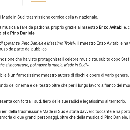
 di Made in Sud, trasmissione comica della tv nazionale.
la musica a fare da padrona, proprio grazie al
maestro Enzo Avitabile
, 
oisi
e
Pino Daniele
.
i speranza, Pino Daniele e Massimo Troisi».
Il maestro Enzo Avitabile ha v
auso da parte del pubblico.
one che ha visto protagonista il celebre musicista, subito dopo Stefa
che si incontrano, poi nasce la magia: Made in Sud!
».
bile è un famosissimo maestro autore di dischi e opere di vario genere.
mondo del cinema e del teatro oltre che per il lungo lavoro a fianco del m
nta con forza il sud, fiero delle sue radici e legatissimo al territorio.
i ieri della trasmissione Made in Sud è stata davvero toccante e ha port
moria di due grandi personaggi, oltre che della musica di Pino Daniele,