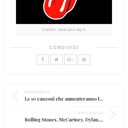
Credits: www.arte.sky.it
CONDIVIDI
PRECEDENTE
Le 10 canzoni che aumenteranno la vostra autostima (VIDEO)
SUCCESSIVO
Rolling Stones, McCartney, Dylan, Who e Waters insieme ad ottobre per un mega evento