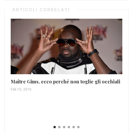
ARTICOLI CORRELATI
Maître Gims, ecco perché non toglie gli occhiali
Th
Feb 10, 2016
de
Ago