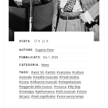
STATS:
0
0
AUTORE:
Eugenio Pane
PUBBLICATO:
Dic 1, 2025
CATEGORIA:
News
TAGS:
anni '60
,
artisti
,
canzone
,
cultura
musicale
,
eredità musicale
,
Frank Sinatra
,
icona
,
influenze musicali
,
interpretazione
,
leggende della musica.
,
musica
,
My Way
,
nostalgia
,
performance
,
stili musicali
,
storia
del jazz
,
testi significativi
,
voce senza tempo