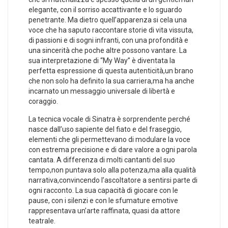
elegante, ‍con il sorriso accattivante e lo sguardo
penetrante. Ma dietro ​quell’apparenza si cela una⁤
voce che ‍ha saputo raccontare storie di vita vissuta,
di passioni e di⁤ sogni infranti, con una profondità e
una sincerità che poche altre ⁤possono vantare. La
sua interpretazione di “My Way” è diventata la
perfetta espressione‍ di questa autenticità,un‍ brano
che non solo ha definito la sua carriera,ma ha anche
incarnato un ⁣messaggio universale di libertà e
coraggio.
La tecnica vocale di Sinatra è sorprendente perché
⁣nasce dall’uso‌ sapiente‌ del ⁢fiato e del fraseggio,⁣
elementi che⁤ gli permettevano di modulare la ⁣voce
con estrema precisione e di dare valore⁣ a ogni parola
cantata. A differenza di molti​ cantanti del ​suo
tempo,non puntava solo alla potenza,ma alla ‌qualità
narrativa,convincendo l’ascoltatore a sentirsi‍ parte di
ogni racconto. La sua capacità di giocare con le
pause, con i silenzi e con le sfumature⁢ emotive
rappresentava un’arte raffinata, quasi da ⁢attore
teatrale.