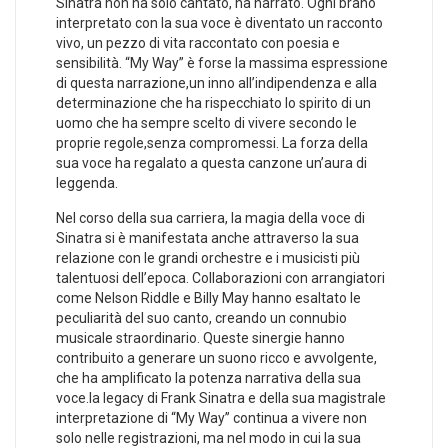
Sinatra non ha solo cantato, ha narrato. Ogni brano
interpretato con la sua voce ‌è diventato un racconto
vivo, un pezzo ‌di vita raccontato con poesia e
⁢sensibilità. “My Way” è forse la ⁣massima espressione
di questa narrazione,un inno all’indipendenza e⁣ alla
determinazione che ha rispecchiato lo spirito di un
uomo che ⁢ha sempre scelto di vivere⁢ secondo le
proprie regole,senza⁤ compromessi. La forza ⁢della
sua voce ha regalato a questa canzone un’aura di⁣
leggenda.
Nel corso della sua carriera,⁢ la magia della ⁤voce di
Sinatra si è‌ manifestata anche attraverso la sua
relazione con le grandi orchestre e i musicisti più
talentuosi dell’epoca. Collaborazioni⁢ con arrangiatori
come Nelson Riddle ​e Billy May hanno esaltato le
peculiarità del suo‍ canto, creando ‌un connubio⁤
musicale straordinario. Queste sinergie hanno
contribuito⁤ a ‍generare un suono ricco e avvolgente,
che ha ⁣amplificato la potenza narrativa della sua
voce.la legacy di ⁢Frank Sinatra e della sua magistrale
interpretazione⁤ di “My Way” continua a vivere non
solo nelle registrazioni, ma nel modo‍ in cui la sua