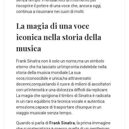
senza tempo. Prendiamoci un momento‍ per
riscoprire il potere di una ⁣voce che, ancora oggi,
continua a risuonare nei cuori ​di molti.
La magia di​ una voce
iconica nella storia della
musica
Frank Sinatra non è solo un nome,ma un simbolo
eterno che ha lasciato un’impronta indelebile nella
storia della⁢ musica mondiale.La sua
voce,riconoscibile e unica,ha‍ attraversato
decenni,conquistando il cuore⁣ di milioni di ascoltatori
con un’intensità ⁣e una ⁣dolcezza ‍difficili da replicare. ​
La magia che‌ sprigiona il timbro⁤ di Sinatra è radicata
in un⁢ raro equilibrio tra tecnica vocale e autentica
emozione,capace di trasportare chiunque in un
viaggio musicale senza tempo.
Quando si parla di
Frank Sinatra
, ⁣la prima immagine
che si materializza è spesso quella di⁤ un gentleman