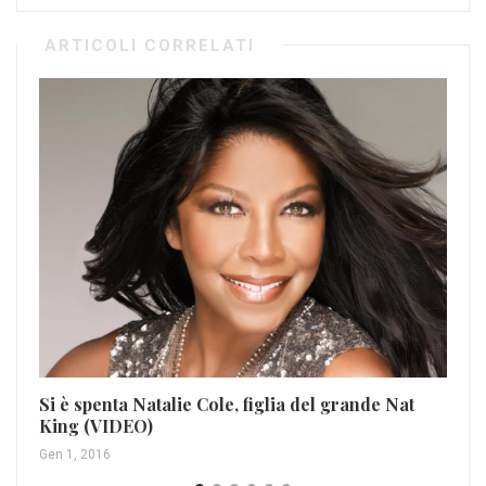
ARTICOLI CORRELATI
Ro
Si è spenta Natalie Cole, figlia del grande Nat
fa
King (VIDEO)
Feb
Gen 1, 2016