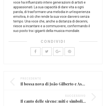
voce ha influenzato‍ intere generazioni di artisti e
appassionati. La sua capacità di dare vita a ogni
parola, ​di ​trasformare una melodia in un’esperienza
emotiva, è ciò che rende la sua voce davvero senza
tempo. Una voce che, anche a ⁢distanza ⁢di decenni, ​
riesce a incantare e a commuovere, confermando⁣ il
suo posto tra i giganti della musica mondiale.
CONDIVIDI
PRECEDENTE
Il bossa nova di João Gilberto e Astrud: Brasile nel mondo
SUCCESSIVO
Il canto delle sirene: miti e simboli nella musica antica