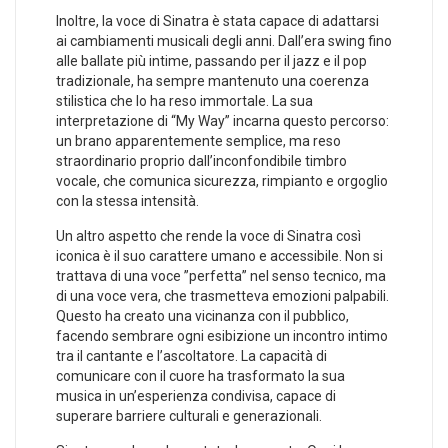
Inoltre, la voce di Sinatra è stata capace di adattarsi
ai cambiamenti musicali degli anni. Dall’era swing fino
alle ballate più intime, passando per il jazz e il pop
tradizionale, ha sempre‍ mantenuto una coerenza
stilistica che lo ha reso immortale. La⁢ sua
interpretazione di “My Way” incarna questo percorso:
un brano apparentemente semplice, ma reso
straordinario proprio dall’inconfondibile timbro
vocale, che ‍comunica sicurezza, rimpianto e orgoglio
con la stessa intensità.
Un ‍altro aspetto che rende la voce di Sinatra così
iconica è il suo carattere umano e accessibile. Non ​si
trattava di una⁤ voce ⁣”perfetta” nel senso tecnico, ma
‌di una voce vera, che trasmetteva emozioni palpabili.
Questo ha creato una vicinanza con il⁢ pubblico,
⁣facendo sembrare ogni esibizione un incontro intimo
tra il cantante e l’ascoltatore. La capacità di
comunicare con il cuore ha trasformato la sua
musica in un’esperienza condivisa, capace di
superare barriere ⁣culturali e generazionali.