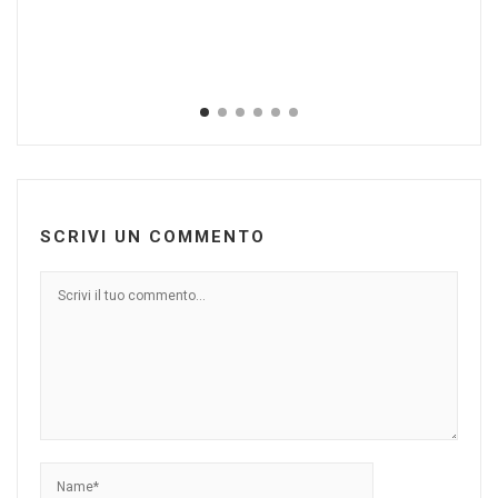
La
(V
Ott
SCRIVI UN COMMENTO