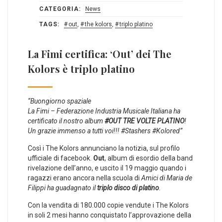
CATEGORIA:
News
TAGS:
out
,
the kolors
,
triplo platino
La Fimi certifica: ‘Out’ dei The
Kolors è triplo platino
“Buongiorno spaziale
La Fimi – Federazione Industria Musicale Italiana ha
certificato il nostro album
‪#‎OUT‬ TRE VOLTE PLATINO
!
Un grazie immenso a tutti voi!!! ‪#‎Stashers‬ ‪#‎Kolored‬”
Così i The Kolors annunciano la notizia, sul profilo
ufficiale di facebook.
Out
, album di esordio della band
rivelazione dell’anno, e uscito il 19 maggio quando i
ragazzi erano ancora nella scuola di
Amici di Maria de
Filippi ha guadagnato il
triplo disco di platino
.
Con la vendita di 180.000 copie vendute i The Kolors
in soli 2 mesi hanno conquistato l’approvazione della