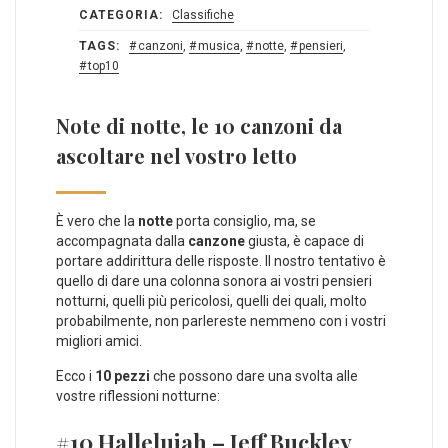
CATEGORIA:
Classifiche
TAGS:
canzoni
,
musica
,
notte
,
pensieri
,
top10
Note di notte, le 10 canzoni da
ascoltare nel vostro letto
È vero che la
notte
porta consiglio, ma, se
accompagnata dalla
canzone
giusta, è capace di
portare addirittura delle risposte. Il nostro tentativo è
quello di dare una colonna sonora ai vostri pensieri
notturni, quelli più pericolosi, quelli dei quali, molto
probabilmente, non parlereste nemmeno con i vostri
migliori amici.
Ecco i
10 pezzi
che possono dare una svolta alle
vostre riflessioni notturne:
#10 Hallelujah – Jeff Buckley