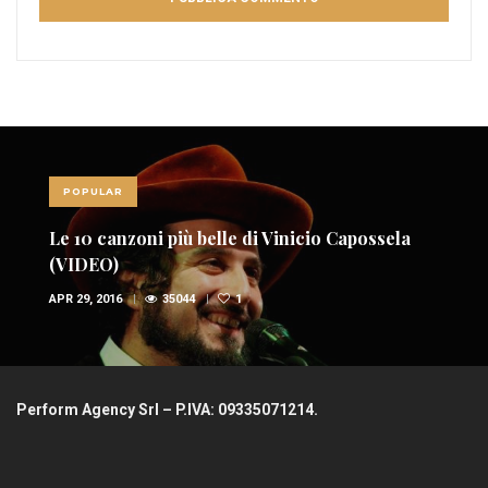
POPULAR
Le 10 canzoni più belle di Vinicio Capossela
(VIDEO)
APR 29, 2016
35044
1
Perform Agency Srl – P.IVA: 09335071214.