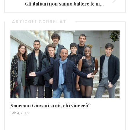
Gli italiani non sanno battere le mani, ecco come entrare nel groove (VIDEO)
ARTICOLI CORRELATI
My
Nov
Sanremo Giovani 2016, chi vincerà?
Feb 4, 2016