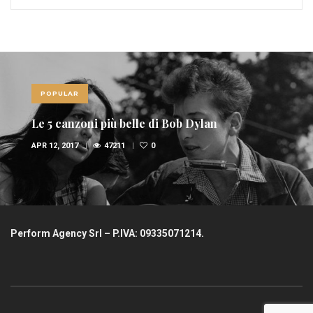
POPULAR
Le 5 canzoni più belle di Bob Dylan
APR 12, 2017
47211
0
Perform Agency Srl – P.IVA: 09335071214.