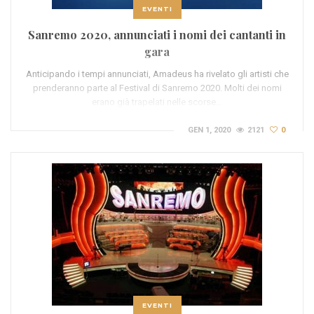
EVENTI
Sanremo 2020, annunciati i nomi dei cantanti in
gara
Anticipando i tempi annunciati, Amadeus ha rivelato gli artisti che
prenderanno parte al Festival di Sanremo 2020. Molti dei nomi
erano già trapelati nelle scorse…
GEN 1, 2020
2121
0
EVENTI