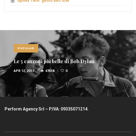
Aphex Twin: genio dell’IDM
POPULAR
Le 5 canzoni più belle di Bob Dylan
APR 12, 2017
47518
0
Perform Agency Srl – P.IVA: 09335071214.