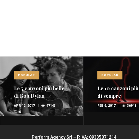
POPULAR
POPULAR
Le 10 canzoni più sexy
Red Power, nel 
di sempre
della musica
spopolano i rossi
FEB 6, 2017
36941
1
OTT 29, 2015
35647
(FOTO E VIDEO)
1
Perform Agency Srl – P.IVA: 09335071214.