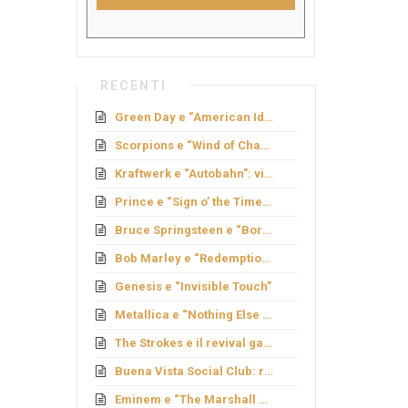
RECENTI
Green Day e “American Idiot”: rock politico
Scorpions e “Wind of Change”: caduta del Muro
Kraftwerk e “Autobahn”: viaggio elettronico
Prince e “Sign o’ the Times”: genio e provocazione
Bruce Springsteen e “Born to Run”: sogno americano
Bob Marley e “Redemption Song”
Genesis e “Invisible Touch”
Metallica e “Nothing Else Matters”: ballata metal
The Strokes e il revival garage
Buena Vista Social Club: rinascita cubana
Eminem e “The Marshall Mathers LP”