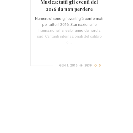
Musica: tutti gli eventi del
2016 da non perdere
Numerosi sono gli eventi già confermati
per tutto il 2016. Star nazionali e
internazionali si esibiranno da nord a
sud. Cantanti internazionali del calibro
di…
GEN 1, 2016
2839
0