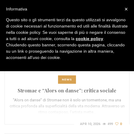
MENU
×
Informativa
Questo sito o gli strumenti terzi da questo utilizzati si avvalgono
di cookie necessari al funzionamento ed utili alle finalità illustrate
nella cookie policy. Se vuoi saperne di più o negare il consenso
a tutti o ad alcuni cookie, consulta la
cookie policy
.
Chiudendo questo banner, scorrendo questa pagina, cliccando
TAG:
entertainment
su un link o proseguendo la navigazione in altra maniera,
acconsenti all’uso dei cookie.
NEWS
Stromae e “Alors on danse”: critica sociale
"Alors on danse" di Stromae non è solo un tormentone, ma una
critica profonda alla superficialità della vita moderna. Attraverso un
ritmo contagioso, l'artista mette…
APR 10, 2026
499
0