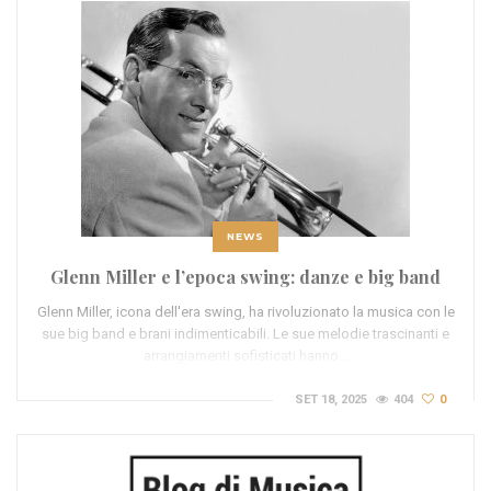
NEWS
Glenn Miller e l’epoca swing: danze e big band
Glenn Miller, icona dell'era swing, ha rivoluzionato la musica con le
sue big band e brani indimenticabili. Le sue melodie trascinanti e
arrangiamenti sofisticati hanno…
SET 18, 2025
404
0