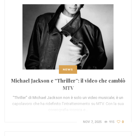
NEWS
Michael Jackson e “Thriller”: il video che cambiò
MTV
"Thriller" di Michael Jackson non è solo un video musicale; è un
capolavoro che ha ridefinito l'intrattenimento su MTV. Con la sua
coreografia iconica e…
NOV 7, 2025
915
0