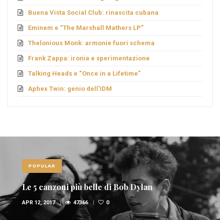
Buena Vista Social Club: rinascita cubana
Eminem e “The Marshall Mathers LP”
Thelonious Monk: armonie fuori schema
Frank Zappa: ironia e sperimentazione
Talking Heads e “Once in a Lifetime”
Aphex Twin: genio dell’IDM
POPULAR
Le 5 canzoni più belle di Bob Dylan
APR 12, 2017
47366
0